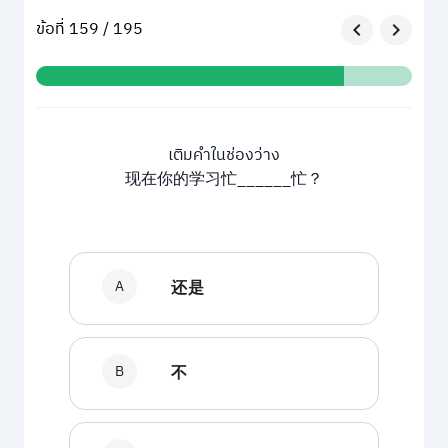
ข้อที่ 159 / 195
เติมคำในช่องว่าง
现在你的学习忙______忙？
A
还是
B
不