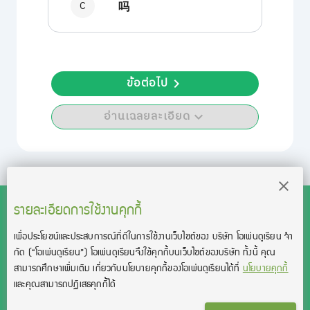
C
吗
ข้อต่อไป
อ่านเฉลยละเอียด
รายละเอียดการใช้งานคุกกี้
เพื่อประโยชน์และประสบการณ์ที่ดีในการใช้งานเว็บไซต์ของ บริษัท โอเพ่นดูเรียน จํา
สงวนลิขสิทธิ์โดย บริษัท โอเพ่นดูเรียน จำกัด 2021 ©︎ OpenDurian
กัด
(“โอเพ่นดูเรียน”)
โอเพ่นดูเรียนจึงใช้คุกกี้บนเว็บไซต์ของบริษัท ทั้งนี้ คุณ
Co., Ltd.
สามารถศึกษาเพิ่มเติม เกี่ยวกับนโยบายคุกกี้ของโอเพ่นดูเรียนได้ที่
นโยบายคุกกี้
TOEIC® and TOEFL® are registered trademarks of Educational Testing
และคุณสามารถปฏิเสธคุกกี้ได้
Service (ETS).
This product is not endorsed or approved by ETS.