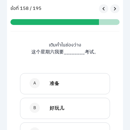
ข้อที่ 158 / 195
เติมคำในช่องว่าง
这个星期六我要________考试。
A
准备
B
好玩儿