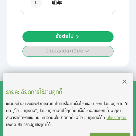
C
明年
ข้อต่อไป
อ่านเฉลยละเอียด
รายละเอียดการใช้งานคุกกี้
เพื่อประโยชน์และประสบการณ์ที่ดีในการใช้งานเว็บไซต์ของ บริษัท โอเพ่นดูเรียน จํา
สงวนลิขสิทธิ์โดย บริษัท โอเพ่นดูเรียน จำกัด 2021 ©︎ OpenDurian
กัด
(“โอเพ่นดูเรียน”)
โอเพ่นดูเรียนจึงใช้คุกกี้บนเว็บไซต์ของบริษัท ทั้งนี้ คุณ
Co., Ltd.
สามารถศึกษาเพิ่มเติม เกี่ยวกับนโยบายคุกกี้ของโอเพ่นดูเรียนได้ที่
นโยบายคุกกี้
TOEIC® and TOEFL® are registered trademarks of Educational Testing
และคุณสามารถปฏิเสธคุกกี้ได้
Service (ETS).
This product is not endorsed or approved by ETS.