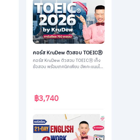
คอร์ส KruDew ติวสอบ TOEICⓇ
คอร์ส KruDew ติวสอบ TOEICⓇ เก็ง
ข้อสอบ พร้อมเทคนิคเพียบ อัพคะแนนได้
พุ่งพรวด ในเวลาไม่ถึงเดือน!
฿3,740