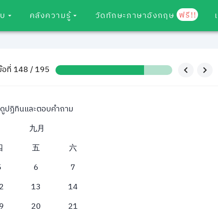
ฟรี!!
อบ
คลังความรู้
วัดทักษะภาษาอังกฤษ
ข้อที่ 148 / 195
ดูปฏิทินและตอบคำถาม
九月
四
五
六
5
6
7
2
13
14
9
20
21