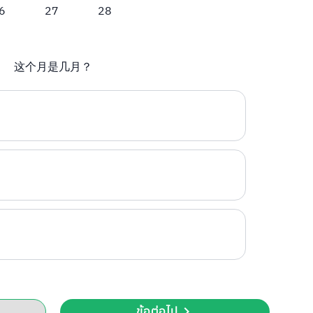
6
27
28
这个月是几月？
ข้อต่อไป