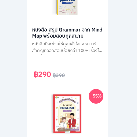
หนังสือ สรุป Grammar จาก Mind
Map พร้อมสอบทุกสนาม
หนังสือที่จะช่วยให้คุณเข้าใจแกรมมาร์
สำคัญที่ออกสอบบ่อยกว่า 100+ เรื่องได้
ง่ายขึ้น ผ่านการสรุปเนื้อหาเป็นภาพ
Mind Map ตามหลัก Schema Theory
ที่มาพร้อมกับการคัดกรองเนื้อหาแยก
฿290
฿390
ตามสนามสอบ และแบบฝึกหัดทบทวน
ท้ายบทอีกกว่า 300 ข้อ
-55%