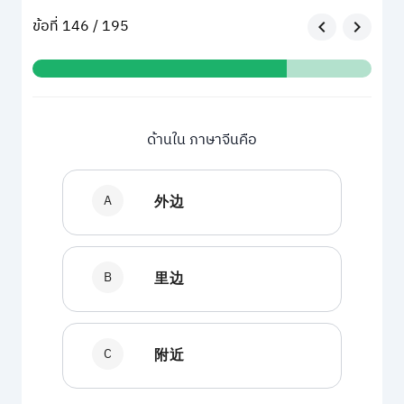
ข้อที่ 146 / 195
ด้านใน ภาษาจีนคือ
A
外边
B
里边
C
附近