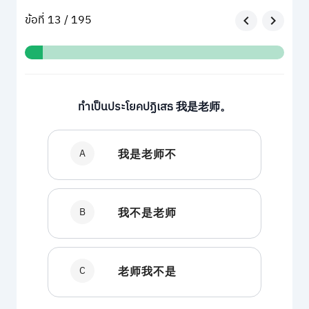
ข้อที่ 13 / 195
ทำเป็นประโยคปฏิเสธ 我是老师。
A
我是老师不
B
我不是老师
C
老师我不是