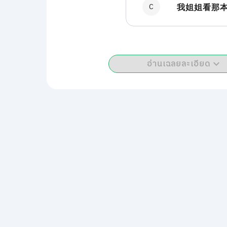
C
我姐姐看那
อ่านเฉลยละเอียด