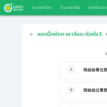
คอร์สเรียน
ร้านหนังสือ
คลังข้อส
แบบฝึกหัดภาษาจีนระดับต้น1
ป
A
我姐姐看过
B
我姐姐过看