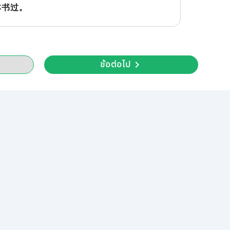
本书过。
ข้อต่อไป