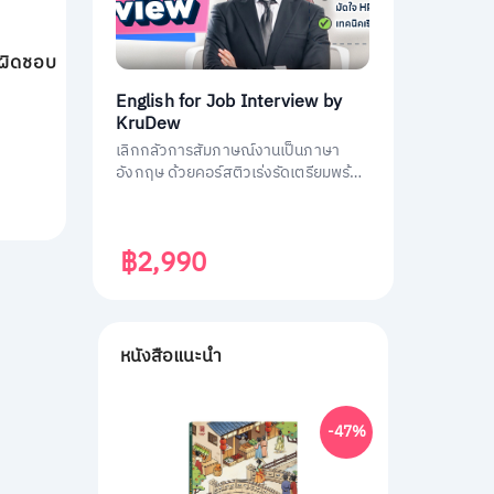
บผิดชอบ
English for Job Interview by
KruDew
เลิกกลัวการสัมภาษณ์งานเป็นภาษา
อังกฤษ ด้วยคอร์สติวเร่งรัดเตรียมพร้อม
ประหยัดเวลา ได้งานชัวร์ ครูดิวเตรียม
คำถามที่เจอบ่อย วิธีการตอบมาครบหมด
แล้ว
฿2,990
หนังสือแนะนำ
-47%