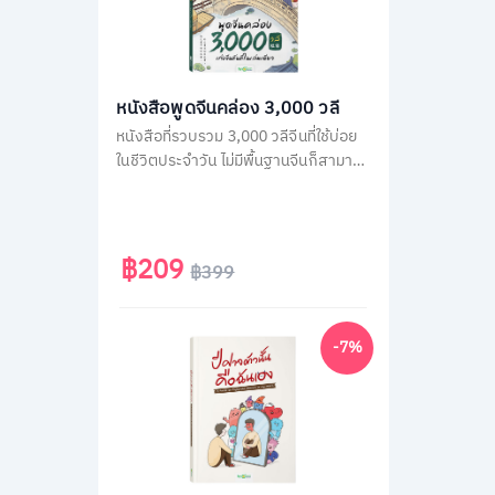
หนังสือพูดจีนคล่อง 3,000 วลี
หนังสือที่รวบรวม 3,000 วลีจีนที่ใช้บ่อย
ในชีวิตประจำวัน ไม่มีพื้นฐานจีนก็สามารถ
พูดได้ทันทีด้วยคำอ่านภาษาไทย โดยใน
เล่มจะเรียงลำดับวลีจีนตามคำแปลภาษา
ไทย เพื่อให้เปิดใช้ง่าย แค่คิดเป็นไทยก็พูด
จีนได้ทันที
฿209
฿399
-7%