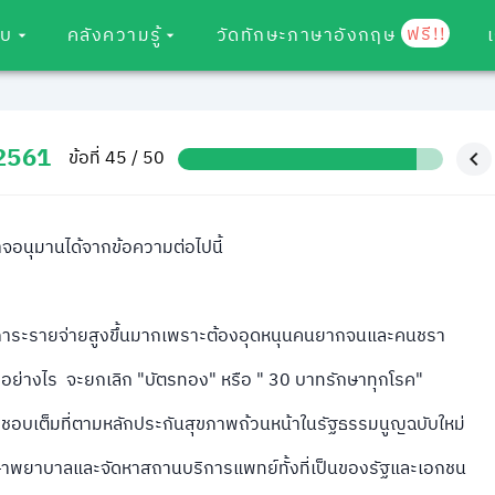
ฟรี!!
อบ
คลังความรู้
วัดทักษะภาษาอังกฤษ
 2561
ข้อที่ 45 / 50
าจอนุมานได้จากข้อความต่อไปนี้
ีภาระรายจ่ายสูงขึ้นมากเพราะต้องอุดหนุนคนยากจนและคนชรา
ยอย่างไร จะยกเลิก "บัตรทอง" หรือ " 30 บาทรักษาทุกโรค"
ผิดชอบเต็มที่ตามหลักประกันสุขภาพถ้วนหน้าในรัฐธรรมนูญฉบับใหม่
าพยาบาลและจัดหาสถานบริการแพทย์ทั้งที่เป็นของรัฐและเอกชน