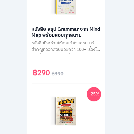
หนังสือ สรุป Grammar จาก Mind
Map พร้อมสอบทุกสนาม
หนังสือที่จะช่วยให้คุณเข้าใจแกรมมาร์
สำคัญที่ออกสอบบ่อยกว่า 100+ เรื่องได้
ง่ายขึ้น ผ่านการสรุปเนื้อหาเป็นภาพ
Mind Map ตามหลัก Schema Theory
ที่มาพร้อมกับการคัดกรองเนื้อหาแยก
฿290
฿390
ตามสนามสอบ และแบบฝึกหัดทบทวน
ท้ายบทอีกกว่า 300 ข้อ
-25%