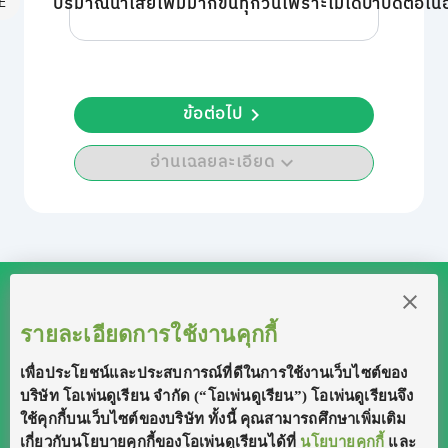
E
ปริมาณน้ำเสียเพิ่มมากขึ้นทุกวันเพราะไม่ได้บำบัดต่อเนื
ข้อต่อไป
อ่านเฉลยละเอียด
รายละเอียดการใช้งานคุกกี้
สงวนลิขสิทธิ์โดย บริษัท โอเพ่นดูเรียน จำกัด 2021 ©︎ OpenDurian
Co., Ltd.
เพื่อประโยชน์และประสบการณ์ที่ดีในการใช้งานเว็บไซต์ของ
TOEIC® and TOEFL® are registered trademarks of Educational Testing
บริษัท โอเพ่นดูเรียน จํากัด
(“โอเพ่นดูเรียน”)
โอเพ่นดูเรียนจึง
Service (ETS).
ใช้คุกกี้บนเว็บไซต์ของบริษัท ทั้งนี้ คุณสามารถศึกษาเพิ่มเติม
This product is not endorsed or approved by ETS.
เกี่ยวกับนโยบายคุกกี้ของโอเพ่นดูเรียนได้ที่
นโยบายคุกกี้
และ