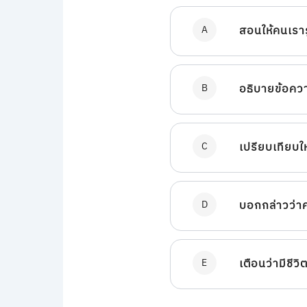
A
สอนให้คนเรารู
B
อธิบายข้อควา
C
เปรียบเทียบใ
D
บอกกล่าวว่าค
E
เตือนว่ามีชีว