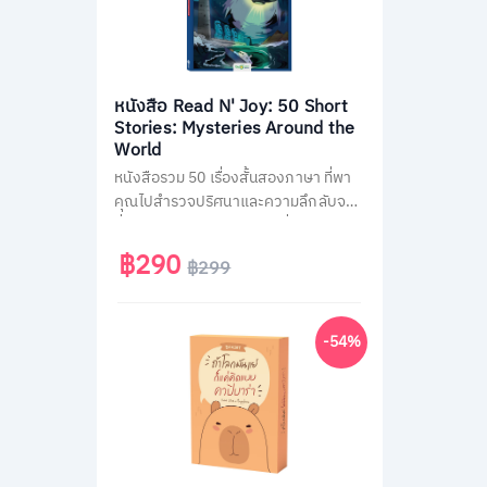
หนังสือ Read N' Joy: 50 Short
Stories: Mysteries Around the
World
หนังสือรวม 50 เรื่องสั้นสองภาษา ที่พา
คุณไปสำรวจปริศนาและความลึกลับจาก
ทั่วโลก เช่น พีระมิด, เอเลียนที่ Area 51
และสามเหลี่ยมเบอร์มิวด้า อ่านง่าย จบใน
฿290
฿299
หน้าเดียว พร้อม QR Code ฟังเสียง
เจ้าของภาษา และคำศัพท์สำคัญกว่า
1,500 คำ ช่วยพัฒนาทักษะอ่าน-ฟัง
-54%
ภาษาอังกฤษได้อย่างสนุกสนาน เหมาะ
สำหรับผู้ที่ชอบเรื่องลึกลับและต้องการ
ฝึกภาษาในเวลาเดียวกัน