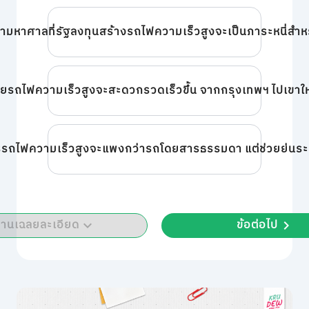
่ามหาศาลที่รัฐลงทุนสร้างรถไฟความเร็วสูงจะเป็นภาระหนี่สำหร
ยรถไฟความเร็วสูงจะสะดวกรวดเร็วขึ้น จากกรุงเทพฯ ไปเขาใหญ่
รรถไฟความเร็วสูงจะแพงกว่ารถโดยสารธรรมดา แต่ช่วยย่นระยะ
่านเฉลยละเอียด
ข้อต่อไป