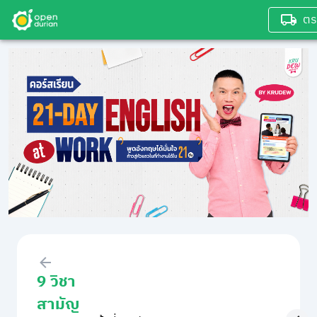
ตร
9 วิชา
สามัญ