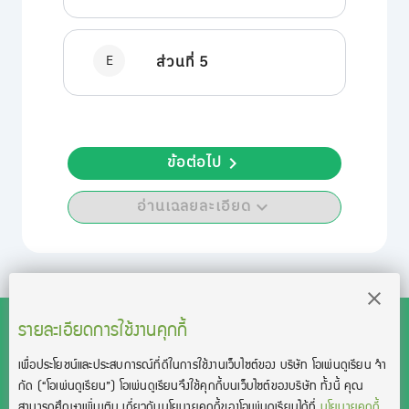
E
ส่วนที่ 5
ข้อต่อไป
อ่านเฉลยละเอียด
รายละเอียดการใช้งานคุกกี้
เพื่อประโยชน์และประสบการณ์ที่ดีในการใช้งานเว็บไซต์ของ บริษัท โอเพ่นดูเรียน จํา
สงวนลิขสิทธิ์โดย บริษัท โอเพ่นดูเรียน จำกัด 2021 ©︎ OpenDurian
กัด
(“โอเพ่นดูเรียน”)
โอเพ่นดูเรียนจึงใช้คุกกี้บนเว็บไซต์ของบริษัท ทั้งนี้ คุณ
Co., Ltd.
สามารถศึกษาเพิ่มเติม เกี่ยวกับนโยบายคุกกี้ของโอเพ่นดูเรียนได้ที่
นโยบายคุกกี้