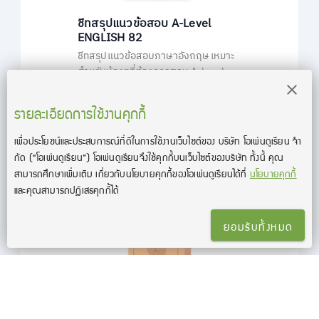
ชีทสรุปแนวข้อสอบ A-Level
ENGLISH 82
ชีทสรุปแนวข้อสอบภาษาอังกฤษ เหมาะ
สำหรับน้องๆที่ต้องการสอบ A-level
เพื่อยื่นคะแนนเข้ามหาวิทยาลัย ติวสรุป
วิชาภาษาอังกฤษ A-Level แบบไม่มีพื้น
รายละเอียดการใช้งานคุกกี้
ฐานก็เข้าใจเองได้ง่ายๆ ใน 30 วัน
฿349
฿790
เพื่อประโยชน์และประสบการณ์ที่ดีในการใช้งานเว็บไซต์ของ บริษัท โอเพ่นดูเรียน จํา
กัด
(“โอเพ่นดูเรียน”)
โอเพ่นดูเรียนจึงใช้คุกกี้บนเว็บไซต์ของบริษัท ทั้งนี้ คุณ
สามารถศึกษาเพิ่มเติม เกี่ยวกับนโยบายคุกกี้ของโอเพ่นดูเรียนได้ที่
นโยบายคุกกี้
-54%
และคุณสามารถปฏิเสธคุกกี้ได้
ยอมรับทั้งหมด
BOXSET ถ้าโลกมันแย่ ก็แค่คิดแบบ
คาปิบาร่า