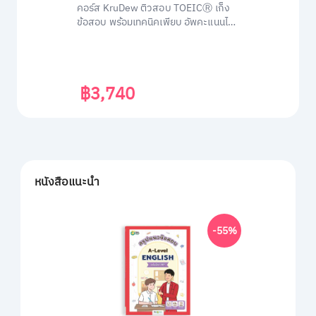
คอร์ส KruDew ติวสอบ TOEICⓇ เก็ง
ข้อสอบ พร้อมเทคนิคเพียบ อัพคะแนนได้
พุ่งพรวด ในเวลาไม่ถึงเดือน!
฿3,740
หนังสือแนะนำ
-55%