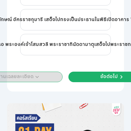
ยลักษณ์ อัครราชกุมารี เสด็จไปทรงเป็นประธานในพิธีเปิดอาคา
ธอ พระองค์เจ้าโสมสวลี พระราชาทินัดดามาตุเสด็จไปพระราชทา
่านเฉลยละเอียด
ข้อต่อไป