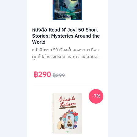
หนังสือ Read N' Joy: 50 Short
Stories: Mysteries Around the
World
หนังสือรวม 50 เรื่องสั้นสองภาษา ที่พา
คุณไปสำรวจปริศนาและความลึกลับจาก
ทั่วโลก เช่น พีระมิด, เอเลียนที่ Area 51
และสามเหลี่ยมเบอร์มิวด้า อ่านง่าย จบใน
฿290
฿299
หน้าเดียว พร้อม QR Code ฟังเสียง
เจ้าของภาษา และคำศัพท์สำคัญกว่า
1,500 คำ ช่วยพัฒนาทักษะอ่าน-ฟัง
-7%
ภาษาอังกฤษได้อย่างสนุกสนาน เหมาะ
สำหรับผู้ที่ชอบเรื่องลึกลับและต้องการ
ฝึกภาษาในเวลาเดียวกัน