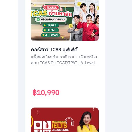
คอร์สติว TCAS บุฟเฟต์
แพ็คส่งน้องเข้ามหาลัยรวม เตรียมพร้อม
สอบ TCAS ติว TGAT/TPAT , A-Level
(วิชาสามัญ) , กสพท โดยติวเตอร์ผู้
เชี่ยวชาญทุกวิชา ประสบการณ์สูง
฿10,990