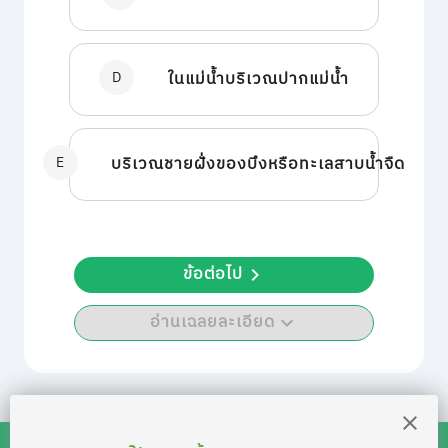
D
ในแม่น้ำบริเวณปากแม่น้ำ
E
บริเวณชายฝั่งของบึงหรือทะเลสาบน้ำจืด
ข้อต่อไป
อ่านเฉลยละเอียด