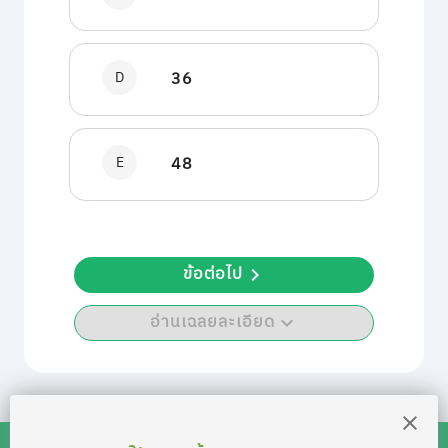
D
36
E
48
ข้อต่อไป
อ่านเฉลยละเอียด