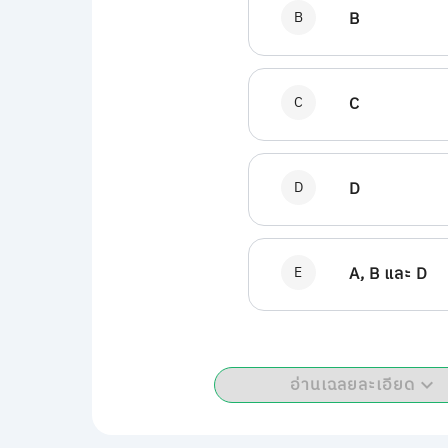
B
B
C
C
D
D
E
A, B และ D
อ่านเฉลยละเอียด