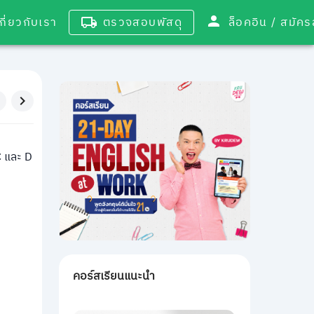
เกี่ยวกับเรา
ตรวจสอบพัสดุ
ล็อคอิน / 
C และ D
คอร์สเรียนแนะนำ