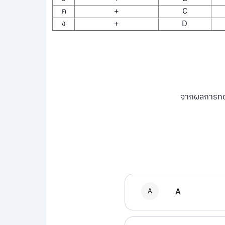
ค
+
C
ง
+
D
จากผลการทดล
A
A