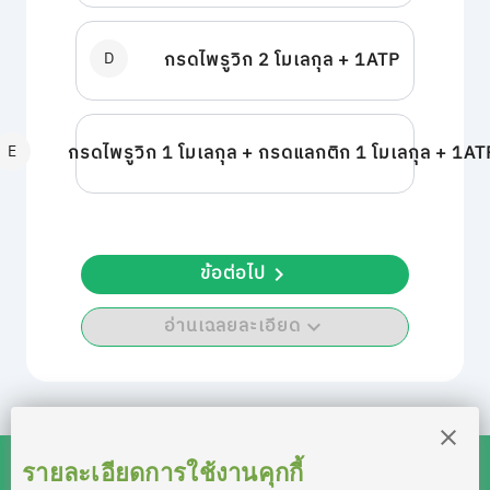
D
กรดไพรูวิก 2 โมเลกุล + 1ATP
E
กรดไพรูวิก 1 โมเลกุล + กรดแลกติก 1 โมเลกุล + 1AT
ข้อต่อไป
อ่านเฉลยละเอียด
รายละเอียดการใช้งานคุกกี้