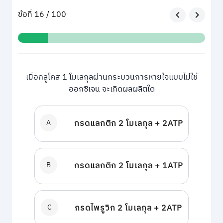
ข้อที่ 16 / 100
เมื่อกลูโคส 1 โมเลกุลผ่านกระบวนการหายใจแบบไม่ใช้
ออกซิเจน จะเกิดผลผลิตใด
A
กรดแลกติก 2 โมเลกุล + 2ATP
B
กรดแลกติก 2 โมเลกุล + 1ATP
C
กรดไพรูวิก 2 โมเลกุล + 2ATP