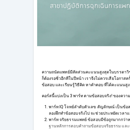
ความถนัดแพทย์มีสัดส่วนคะแนนสูงสุดในบรรดาวิชาท
ก็ต้องรอซิ่วอีกทีในปีหน้า เราจีงไม่ควรเสียโอกาสค
ข้อสอบ และเรียนรู้วิธีคิด หาคำตอบ ที่ได้คะแนนสู
คอร์สนี้แบ่งเป็น 3 พาร์ท ตามข้อสอบจริง! ของควา
พาร์ท IQ โจทย์ลำดับตัวเลข สัญลักษณ์ เป็นข้อส
ลองฝึกทำข้อสอบจริงไป จะช่วยประหยัดเวลาแล
พาร์ท จริยธรรมแพทย์ ข้อสอบมีข้อถูกมากกว่าหนึ
ฐานหลักการตอบคำถามข้อสอบจริยธรรม และแนวท