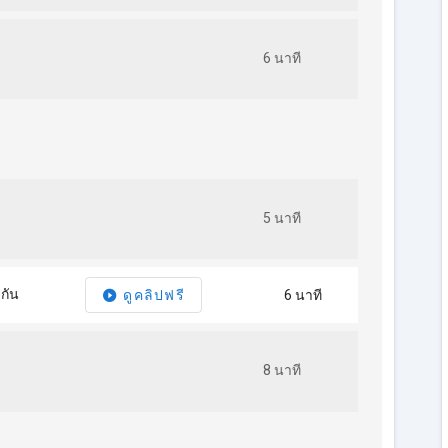
6 นาที
5 นาที
ากัน
6 นาที
ดูคลิปฟรี
8 นาที