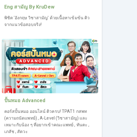
Eng สามัญ By KruDew
พิชิต 'อังกฤษ วิชาสามัญ' ด้วยเนื้อหาเข้มข้น ติว
จากแนวข้อสอบจริง!
ปั้นหมอ Advanced
คอร์สปั้นหมอ ออนไลน์ ติวครบ! TPAT1 กสพท
(ความถนัดแพทย์) , A-Level (วิชาสามัญ) และ
เหมาะกับน้อง ๆ ที่อยากเข้าคณะแพทย์ , ทันตะ ,
เภสัช , สัตวะ