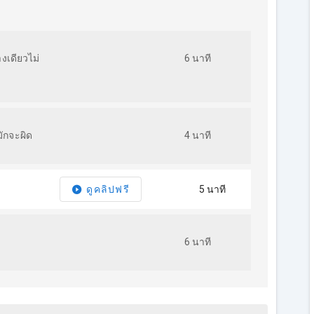
งเดียวไม่
6 นาที
ักจะผิด
4 นาที
5 นาที
ดูคลิปฟรี
6 นาที