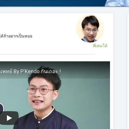
ได้ถ้าอยากเป็นหมอ
พี่เคนโด้
พทย์ By P'Kendo กันเถอะ !