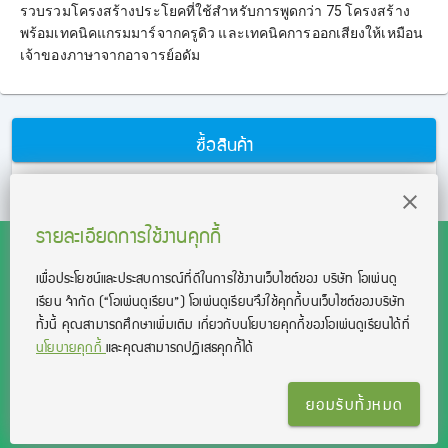
รวบรวมโครงสร้างประโยคที่ใช้สำหรับการพูดกว่า 75 โครงสร้าง
พร้อมเทคนิคแกรมมาร์จากครูดิว และเทคนิคการออกเสียงให้เหมือน
เจ้าของภาษาจากอาจารย์อดัม
ซื้อสินค้า
*ผลการเรียนขึ้นอยู่กับบุคคล
รายละเอียดการใช้งานคุกกี้
เพื่อประโยชน์และประสบการณ์ที่ดีในการใช้งานเว็บไซต์ของ บริษัท โอเพ่นดู
เรียน จํากัด
(“โอเพ่นดูเรียน”)
โอเพ่นดูเรียนจึงใช้คุกกี้บนเว็บไซต์ของบริษัท
สงวนลิขสิทธิ์โดย บริษัท โอเพ่นดูเรียน จำกัด 2021 ©︎ OpenDurian
ทั้งนี้ คุณสามารถศึกษาเพิ่มเติม เกี่ยวกับนโยบายคุกกี้ของโอเพ่นดูเรียนได้ที่
Co., Ltd.
นโยบายคุกกี้
และคุณสามารถปฏิเสธคุกกี้ได้
TOEIC® and TOEFL® are registered trademarks of Educational Testing
Service (ETS).
This product is not endorsed or approved by ETS.
ยอมรับทั้งหมด
เงื่อนไขการใช้งาน
นโยบายความเป็นส่วนตัว
ติดต่อเรา