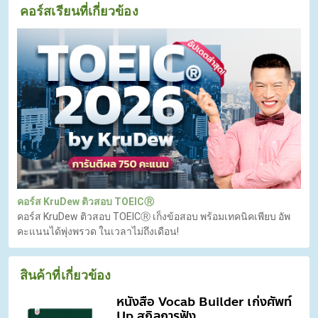
คอร์สเรียนที่เกี่ยวข้อง
คอร์ส KruDew ติวสอบ TOEICⓇ
คอร์ส KruDew ติวสอบ TOEICⓇ เก็งข้อสอบ พร้อมเทคนิคเพียบ อัพ
คะแนนได้พุ่งพรวด ในเวลาไม่ถึงเดือน!
สินค้าที่เกี่ยวข้อง
หนังสือ Vocab Builder เก่งศัพท์
Up สกิลการฟัง