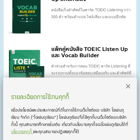
หนังสือเก็งคำศัพท์ในพาร์ต TOEIC Listening กว่า
300 คำ พร้อมคำแปล ไฟล์เสียง และแบบฝึกหัด
แพ็กคู่หนังสือ TOEIC Listen Up
และ Vocab Builder
ตัวช่วยสำหรับการสอบ TOEIC พาร์ท Listening ที่
จะรวบรวมทั้งแนวข้อสอบเสมือนจริง และคำศัพท์ที่
เจอบ่อยในข้อสอบ มั่นใจเก็บเต็มพาร์ท Listening
ชัวร์!
รายละเอียดการใช้งานคุกกี้
แพ็คคู่หนังสือ TOEIC SCORE UP
เพื่อประโยชน์และประสบการณ์ที่ดีในการใช้งานเว็บไซต์ของ บริษัท โอเพ่นดู
1,200 ข้อ
เรียน จํากัด
(“โอเพ่นดูเรียน”)
โอเพ่นดูเรียนจึงใช้คุกกี้บนเว็บไซต์ของบริษัท
รวมข้อสอบ TOEIC อัปเดตใหม่ล่าสุด 2 เล่ม รวม
ทั้งนี้ คุณสามารถศึกษาเพิ่มเติม เกี่ยวกับนโยบายคุกกี้ของโอเพ่นดูเรียนได้ที่
กว่า 2,400 ข้อ ครบทั้งพาร์ท Listening และ
นโยบายคุกกี้
และคุณสามารถปฏิเสธคุกกี้ได้
Reading พร้อมเฉลยละเอียดภาษาไทย อ่านเข้าใจ