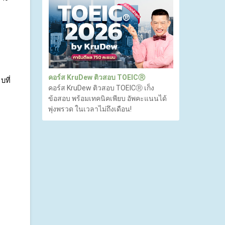
คอร์ส KruDew ติวสอบ TOEICⓇ
ที่
คอร์ส KruDew ติวสอบ TOEICⓇ เก็ง
ข้อสอบ พร้อมเทคนิคเพียบ อัพคะแนนได้
พุ่งพรวด ในเวลาไม่ถึงเดือน!