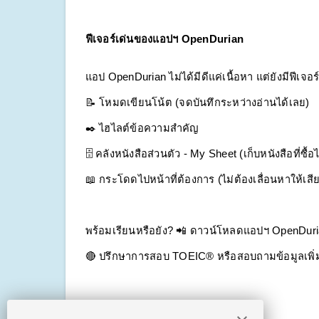
ฟีเจอร์เด่นของแอปฯ OpenDurian
แอป OpenDurian ไม่ได้มีดีแค่เนื้อหา แต่ยังมีฟีเจอร
📝 โหมดเขียนโน้ต (จดบันทึกระหว่างอ่านได้เลย)
✒️ ไฮไลต์ข้อความสำคัญ 
🗄️ คลังหนังสือส่วนตัว - My Sheet (เก็บหนังสือที่ซื้อไ
📖 กระโดดไปหน้าที่ต้องการ (ไม่ต้องเลื่อนหาให้เสี
พร้อมเรียนหรือยัง? 📲 ดาวน์โหลดแอปฯ OpenDurian 
🔴 ปรึกษาการสอบ TOEIC® หรือสอบถามข้อมูลเพิ่ม