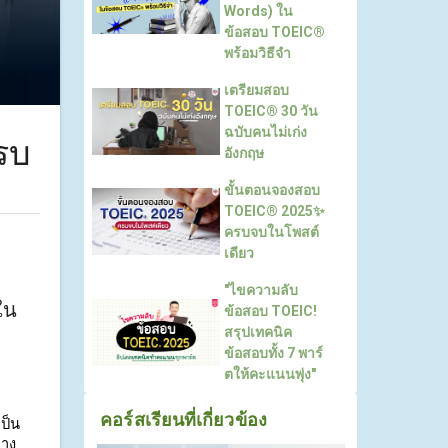
Words) ใน
ข้อสอบ TOEIC®
พร้อมวิธีจำ
เตรียมสอบ
TOEIC® 30 วัน
ฉบับคนไม่เก่ง
รบ
อังกฤษ
ขั้นตอนจองสอบ
TOEIC® 2025✨
ครบจบในโพสต์
เดียว
"ไขความลับ
ใน
ข้อสอบ TOEIC!
สรุปเทคนิค
ข้อสอบทั้ง 7 พาร์
ตให้คะแนนพุ่ง"
คอร์สเรียนที่เกี่ยวข้อง
ป็น
าง 