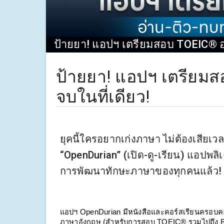
ป้ายยา! แอปฯ เตรียมสอบ TOEIC® อ
ป้ายยา! แอปฯ เตรียม
จบในที่เดียว!
ยุคนี้ใครอยากเก่งภาษา ไม่ต้องเสียเ
“OpenDurian” (เปิด-ดู-เรียน) แอปพลิ
การพัฒนาทักษะภาษาของทุกคนแล้ว!
แอปฯ OpenDurian มีหนังสือและคอร์สเรียนครอบคลุม
ภาษาอังกฤษ (สำหรับการสอบ TOEIC® รวมไปถึง Basi