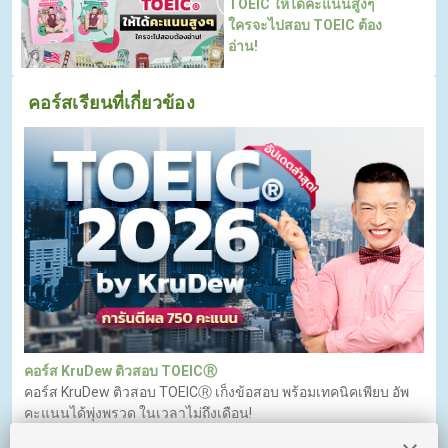
TOEIC ให้ได้คะแนนสูงๆ
ใครจะไปสอบ TOEIC ต้อง
อ่าน!
คอร์สเรียนที่เกี่ยวข้อง
คอร์ส KruDew ติวสอบ TOEICⓇ
คอร์ส KruDew ติวสอบ TOEICⓇ เก็งข้อสอบ พร้อมเทคนิคเพียบ อัพ
คะแนนได้พุ่งพรวด ในเวลาไม่ถึงเดือน!