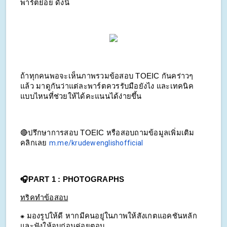
พาร์ตย่อย ดังนี้
ถ้าทุกคนพอจะเห็นภาพรวมข้อสอบ TOEIC กันคร่าวๆ 
แล้ว มาดูกันว่าแต่ละพาร์ตควรรับมือยังไง และเทคนิค
แบบไหนที่ช่วยให้ได้คะแนนได้ง่ายขึ้น
🔴ปรึกษาการสอบ TOEIC หรือสอบถามข้อมูลเพิ่มเติม 
คลิกเลย 
m.me/krudewenglishofficial
🎧PART 1 : PHOTOGRAPHS
ทริคทำข้อสอบ
⁕ มองรูปให้ดี หากมีคนอยู่ในภาพให้สังเกตแอคชันหลัก 
และฟังให้จบก่อนค่อยตอบ