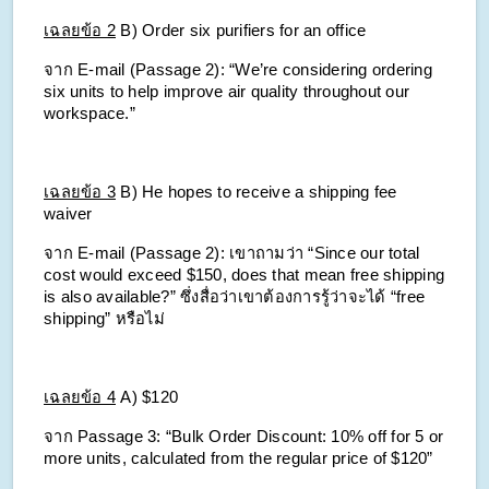
เฉลยข้อ 2
B) Order six purifiers for an office
จาก E-mail (Passage 2): “We’re considering ordering 
six units to help improve air quality throughout our 
workspace.”
เฉลยข้อ 3
B) He hopes to receive a shipping fee 
waiver
จาก E-mail (Passage 2): เขาถามว่า “Since our total 
cost would exceed $150, does that mean free shipping 
is also available?” ซึ่งสื่อว่าเขาต้องการรู้ว่าจะได้ “free 
shipping” หรือไม่
เฉลยข้อ 4
A) $120
จาก Passage 3: “Bulk Order Discount: 10% off for 5 or 
more units, calculated from the regular price of $120”