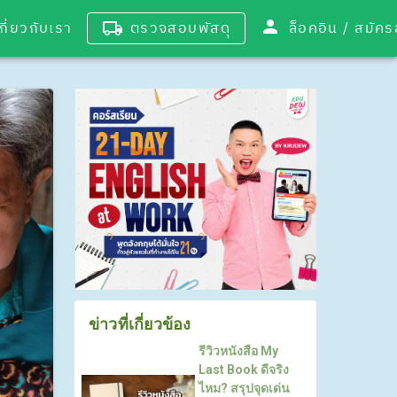
เกี่ยวกับเรา
ตรวจสอบพัสดุ
ล็อคอิน / 
ข่าวที่เกี่ยวข้อง
รีวิวหนังสือ My
Last Book ดีจริง
ไหม? สรุปจุดเด่น