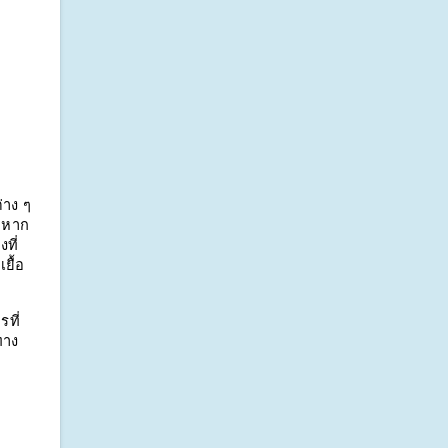
าง ๆ 
ต่หาก
ที่
ยื้อ
ที่
ทาง