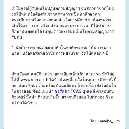
3. ในกรณีผู้รับทุนไม่ปฏิบัติตามสัญญาฯ จนสภากาชาดไทย
งดให้ทุน หรือต้องพ้นจากสภาพการเป็นนักศึกษาตา
มระเบียบฯ หรือลาออกก่อนสำเร็จการศึกษา จะต้องชดเชย
เงินให้สภากาชาดไทยคำนวณตามระยะเวลาที่ได้ทำการ
ศึกษานับตั้งแต่ได้รับทุน รายละเอีนดเป็นไปตามสัญญาการ
รับทุน
4. นักศึกษาทุกคนต้องเข้าพักในหอพักของสถาบันการพยา
บาลฯ หรือหอพักที่สถาบันการพยาบาลฯ จัดให้ตลอด 4 ปี
สำหรับคุณสมบัติ และรายละเอียดเพิ่มเติม สามารถเข้าไปดู
ได้ที่ www.stin.ac.th ได้จ้า น้องๆที่สนใจในทุนการศึกษานี้ ก็
อย่าลืมเตรียมความพร้อมกันนะจ๊ะ แต่ถ้าหากใครยังไม่มั่นใจ
ในการสอบ พี่ขอแนะนำ
คอร์สติว TCAS บุฟเฟต์
ติวสอบกับ
ติวเตอร์ชั้นนำ ติวแบบไม่อั้น ยาวจนถึงสอบ ไปทดลองเรียน
ฟรีกันได้น้าาา
โดย Kannika_Film