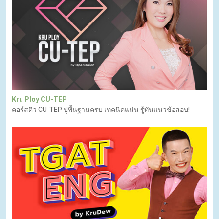
Kru Ploy CU-TEP
คอร์สติว CU-TEP ปูพื้นฐานครบ เทคนิคแน่น รู้ทันแนวข้อสอบ!