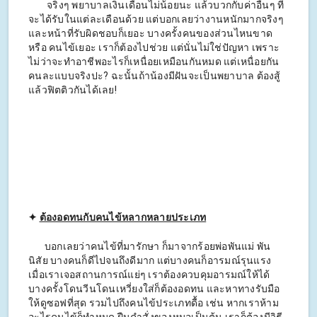
จริงๆ พยาบาลเงินเดือนไม่น้อยนะ แล้วบวกกับค่าอื่นๆ ที่
จะได้รับในแต่ละเดือนด้วย แต่บอกเลยว่างานหนักมากจริงๆ
และหน้าที่รับผิดชอบก็เยอะ บางครั้งคนของส่วนไหนขาด
หรือ คนไข้เยอะ เราก็ต้องไปช่วย แต่นั่นไม่ใช่ปัญหา เพราะ
ไม่ว่าจะทำอาชีพอะไรก็เหนื่อยเหมือนกันหมด แต่เหนื่อยกัน
คนละแบบจริงปะ? ฉะนั้นถ้าน้องมีฝันจะเป็นพยาบาล ต้องสู้
แล้วฟิตติวกันได้เลย!
✦
ต้องอดทนกับคนไข้หลากหลายประเภท
บอกเลยว่าคนไข้ที่มารักษา ก็มาจากร้อยพ่อพันแม่ พัน
นิสัย บางคนก็ดีไปจนถึงดีมาก แต่บางคนก็อารมณ์รุนแรง
เมื่อเราเจอสถานการณ์แย่ๆ เราต้องควบคุมอารมณ์ให้ได้
บางครั้งโดนวีนโดนเหวี่ยงใส่ก็ต้องอดทน และหาทางรับมือ
ให้ดูซอฟที่สุด รวมไปถึงคนไข้ประเภทดื้อ เช่น หากเราห้าม