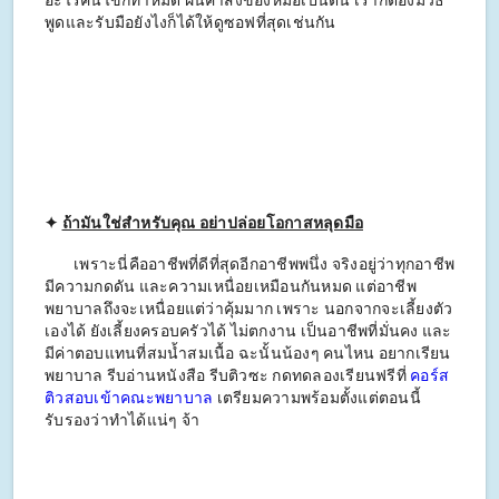
อะไรคนไข้ก็ทำหมด ฝืนคำสั่งของหมอเป็นต้น เราก็ต้องมีวิธี
พูดและรับมือยังไงก็ได้ให้ดูซอฟที่สุดเช่นกัน
✦
ถ้ามันใช่สำหรับคุณ อย่าปล่อยโอกาสหลุดมือ
เพราะนี่คืออาชีพที่ดีที่สุดอีกอาชีพพนึ่ง จริงอยู่ว่าทุกอาชีพ
มีความกดดัน และความเหนื่อยเหมือนกันหมด แต่อาชีพ
พยาบาลถึงจะเหนื่อยแต่ว่าคุ้มมาก เพราะ นอกจากจะเลี้ยงตัว
เองได้ ยังเลี้ยงครอบครัวได้ ไม่ตกงาน เป็นอาชีพที่มั่นคง และ
มีค่าตอบแทนที่สมน้ำสมเนื้อ ฉะนั้นน้องๆ คนไหน อยากเรียน
พยาบาล รีบอ่านหนังสือ รีบติวซะ กดทดลองเรียนฟรีที่
คอร์ส
ติวสอบเข้าคณะพยาบาล
เตรียมความพร้อมตั้งแต่ตอนนี้
รับรองว่าทำได้แน่ๆ จ้า