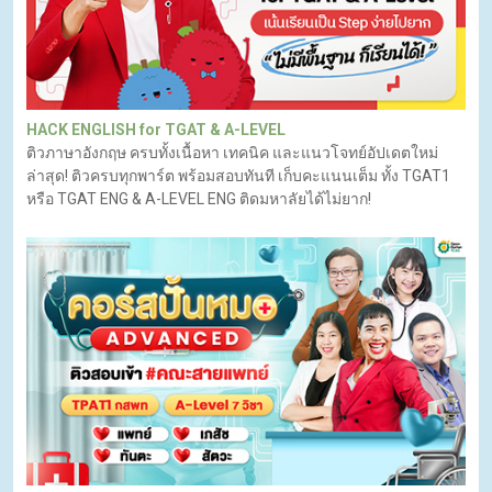
HACK ENGLISH for TGAT & A-LEVEL
ติวภาษาอังกฤษ ครบทั้งเนื้อหา เทคนิค และแนวโจทย์อัปเดตใหม่
ล่าสุด! ติวครบทุกพาร์ต พร้อมสอบทันที เก็บคะแนนเต็ม ทั้ง TGAT1
หรือ TGAT ENG & A-LEVEL ENG ติดมหาลัยได้ไม่ยาก!