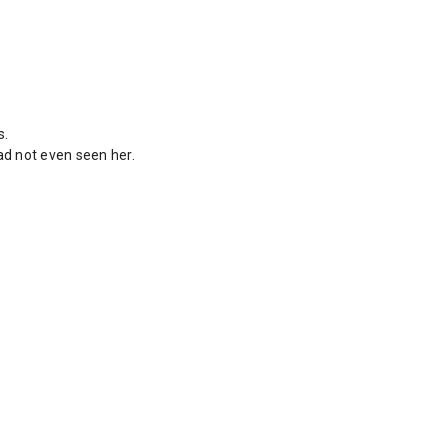
s.
ad not even seen her.