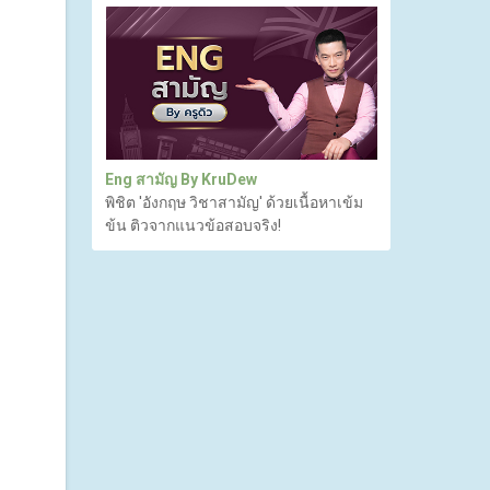
Eng สามัญ By KruDew
พิชิต 'อังกฤษ วิชาสามัญ' ด้วยเนื้อหาเข้ม
ข้น ติวจากแนวข้อสอบจริง!