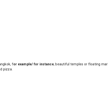
angkok, f
or example/ for instance
, beautiful temples or floating mar
d pizza.