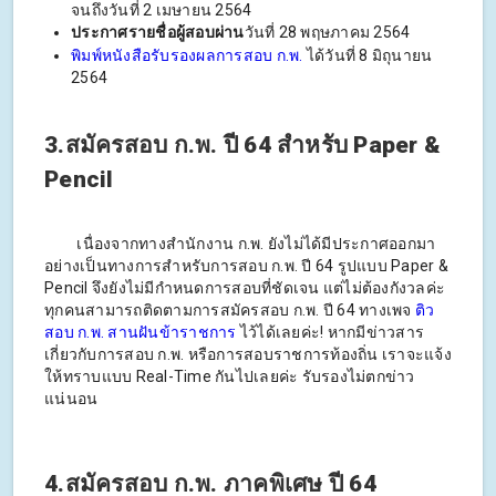
จนถึงวันที่ 2 เมษายน 2564
ประกาศรายชื่อผู้สอบผ่าน
วันที่ 28 พฤษภาคม 2564
พิมพ์หนังสือรับรองผลการสอบ ก.พ.
ได้วันที่ 8 มิถุนายน
2564
3.สมัครสอบ ก.พ. ปี 64 สำหรับ Paper &
Pencil
เนื่องจากทางสำนักงาน ก.พ. ยังไม่ได้มีประกาศออกมา
อย่างเป็นทางการสำหรับการสอบ ก.พ. ปี 64 รูปแบบ Paper &
Pencil จึงยังไม่มีกำหนดการสอบที่ชัดเจน แต่ไม่ต้องกังวลค่ะ
ทุกคนสามารถติดตามการสมัครสอบ ก.พ. ปี 64 ทางเพจ
ติว
สอบ ก.พ. สานฝันข้าราชการ
ไว้ได้เลยค่ะ! หากมีข่าวสาร
เกี่ยวกับการสอบ ก.พ. หรือการสอบราชการท้องถิ่น เราจะแจ้ง
ให้ทราบแบบ Real-Time กันไปเลยค่ะ รับรองไม่ตกข่าว
แน่นอน
4.สมัครสอบ ก.พ. ภาคพิเศษ ปี 64