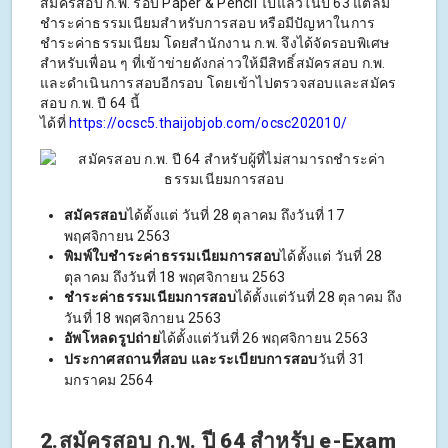
สมัครสอบ ก.พ. รอบ Paper & Pencil ไปแล้วในปี 63 แต่ลืม
ชำระค่าธรรมเนียมสำหรับการสอบ หรือมีปัญหาในการ
ชำระค่าธรรมเนียม โดยสำนักงาน ก.พ. จึงได้จัดรอบพิเศษ
สำหรับเพื่อน ๆ ที่เข้าข่ายดังกล่าวให้มีสิทธิ์สมัครสอบ ก.พ.
และดำเนินการสอบอีกรอบ โดยเข้าไปตรวจสอบและสมัคร
สอบ ก.พ. ปี 64 นี้
ได้ที่
https://ocsc5.thaijobjob.com/ocsc202010/
สมัครสอบ
ได้ตั้งแต่ วันที่ 28 ตุลาคม ถึงวันที่ 17
พฤศจิกายน 2563
พิมพ์ใบชำระค่าธรรมเนียมการสอบ
ได้ตั้งแต่ วันที่ 28
ตุลาคม ถึงวันที่ 18 พฤศจิกายน 2563
ชำระค่าธรรมเนียมการสอบ
ได้ตั้งแต่วันที่ 28 ตุลาคม ถึง
วันที่ 18 พฤศจิกายน 2563
อัพโหลดรูปถ่าย
ได้ตั้งแต่วันที่ 26 พฤศจิกายน 2563
ประกาศสถานที่สอบ และระเบียบการสอบ
วันที่ 31
มกราคม 2564
2.สมัครสอบ ก.พ. ปี 64 สำหรับ e-Exam