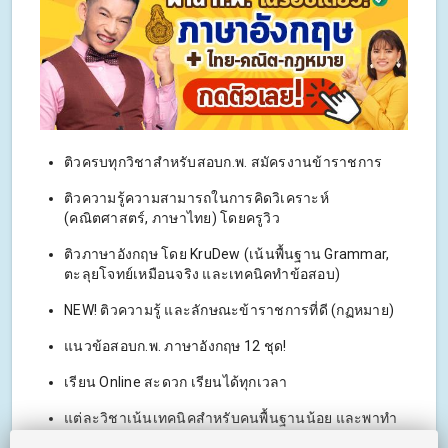
ติวครบทุกวิชาสำหรับสอบก.พ. สมัครงานข้าราชการ
ติวความรู้ความสามารถในการคิดวิเคราะห์
(คณิตศาสตร์, ภาษาไทย) โดยครูวิว
ติวภาษาอังกฤษ โดย KruDew (เน้นพื้นฐาน Grammar,
ตะลุยโจทย์เหมือนจริง และเทคนิคทำข้อสอบ)
NEW! ติวความรู้ และลักษณะข้าราชการที่ดี (กฏหมาย)
แนวข้อสอบก.พ. ภาษาอังกฤษ 12 ชุด!
เรียน Online สะดวก เรียนได้ทุกเวลา
แต่ละวิชาเน้นเทคนิคสำหรับคนพื้นฐานน้อย และพาทำ
ข้อสอบแน่นๆ