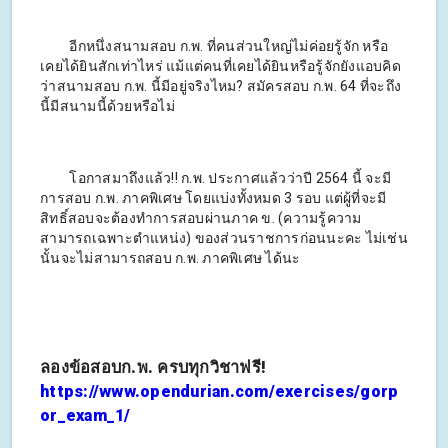
อีกหนึ่งสนามสอบ ก.พ. ที่คนส่วนใหญ่ไม่ค่อยรู้จัก หรือ
เคยได้ยินสักเท่าไหร่ แม้แต่คนที่เคยได้ยินหรือรู้จักยังแอบคิด
ว่าสนามสอบ ก.พ. นี้มีอยู่จริงไหม? สมัครสอบ ก.พ. 64 ที่จะถึง
นี้มีสนามนี้ด้วยหรือไม่
โอกาสมาถึงแล้ว!! ก.พ. ประกาศแล้วว่าปี 2564 นี้ จะมี
การสอบ ก.พ. ภาคพิเศษ โดยแบ่งทั้งหมด 3 รอบ แต่ผู้ที่จะมี
สิทธิ์สอบจะต้องทำการสอบผ่านภาค ข. (ความรู้ความ
สามารถเฉพาะตำแหน่ง) ของส่วนราชการก่อนนะคะ ไม่เช่น
นั้นจะไม่สามารถสอบ ก.พ. ภาคพิเศษ ได้นะ
ลองข้อสอบก.พ. ครบทุกวิชาฟรี!
https://www.opendurian.com/exercises/gorp
or_exam_1/