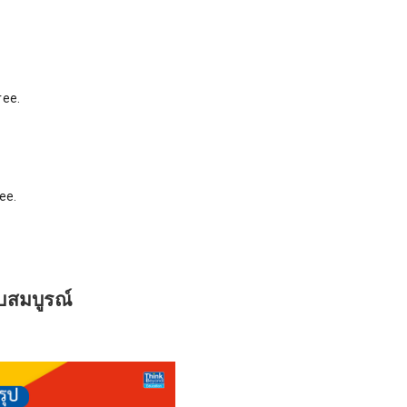
ree.
ee.
ับสมบูรณ์