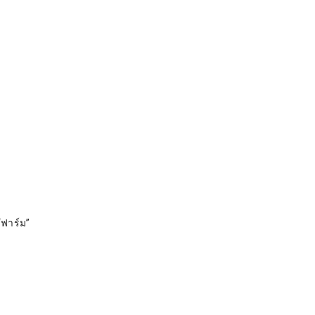
“ฟาร์ม”