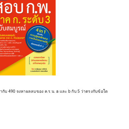
ท่ากับ 490 จงหาผลลบของ ค.ร.น. a และ b กับ 5 ว่าตรงกับข้อใด