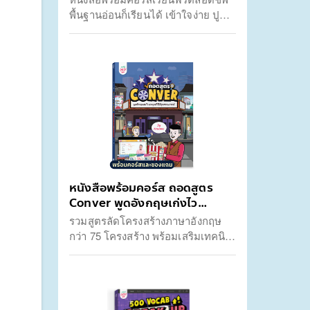
พื้นฐานอ่อนก็เรียนได้ เข้าใจง่าย ปูพื้น
ฐานครบ 4 ทักษะ ฟัง พูด อ่าน เขียน
มาพร้อมแบบฝึกฟัง-พูดกับ Ai ตัวช่วย
ให้พูดได้จริง และวัดพัฒนาการในการ
เรียนได้ด้วย Dashboard เรียนจบกา
รันตีพูดได้ชัวร์!
หนังสือพร้อมคอร์ส ถอดสูตร
Conver พูดอังกฤษเก่งไว
ประยุกต์ใช้ได้ทุกสถานการณ์
รวมสูตรลัดโครงสร้างภาษาอังกฤษ
กว่า 75 โครงสร้าง พร้อมเสริมเทคนิค
ด้วยคอร์สเรียนที่ไม่มีวันหมดอายุทั้ง
จากครูดิวที่จะเจาะลึกแกรมมาร์ที่ต้อง
ใช้ในการสื่อสาร และอาจารย์อดัมใน
เรื่องเทคนิคการออกเสียงแบบเจ้าของ