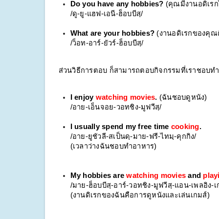
Do you have any hobbies?
 (คุณมีงานอดิเร
/ดู-ยู-แฮฟ-เอนี-ฮ็อบบีสฺ/
What are your hobbies?
 (งานอดิเรกของคุณค
/ว็อท-อาร์-ยัวร์-ฮ็อบบีสฺ/
ส่วนวิธีการตอบ ก็สามารถตอบกิจกรรมที่เราชอบทำไ
I enjoy 
watching movies
.
 (ฉันชอบดูหนัง)
/อาย-เอ็นจอย-วอทชิง-มูฟวีสฺ/
I usually spend my free time 
cooking
.
/อาย-ยูชัวลี-สเป็นดฺ-มาย-ฟรี-ไทมฺ-คุกกิง/
(เวลาว่างฉันชอบทำอาหาร)
My hobbies are 
watching movies
 and 
play
/มาย-ฮ็อบบีสฺ-อาร์-วอทชิง-มูฟวีสฺ-แอน-เพลอิง-เ
(งานดิเรกของฉันคือการดูหนังและเล่นเกมส์)