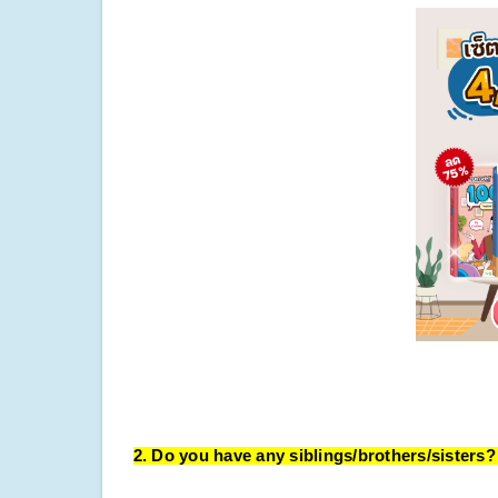
2. Do you have any siblings/brothers/sisters? 