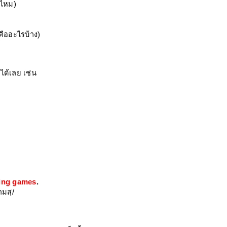
กไหม)
ืออะไรบ้าง)
ด้เลย เช่น
ing games
.
กมสฺ/