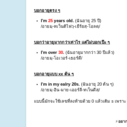
บอกอายุตรง ๆ
I’m 
25
 years old. 
(ฉันอายุ 25 ปี)
/อายมฺ-ทเว็นดิไฟวฺ-เยีร์ยสฺ-โอลดฺ/
บอกว่าอายุมากกว่าเท่าไร แต่ไม่บอกเป๊ะ ๆ
I’m over 
30
.
 (ฉันอายุมากกว่า 30 ปีแล้ว)
/อายมฺ-โอเวอร์-เธอร์ดี/
บอกอายุแบบ xx ต้น ๆ
I’m in my ealry 20s. 
(ฉันอายุ 20 ต้น ๆ)
/อายมฺ-อิน-มาย-เออร์ลี-ทเว็นดีสฺ/
แบบนี้มักจะใช้เลขที่ลงท้ายด้วย 0 แล้วเติม s เพราะ
⚡
อยาก