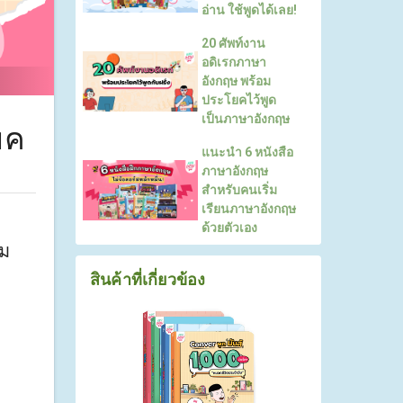
อ่าน ใช้พูดได้เลย!
20 ศัพท์งาน
อดิเรกภาษา
อังกฤษ พร้อม
ประโยคไว้พูด
เป็นภาษาอังกฤษ
ยค
แนะนำ 6 หนังสือ
ภาษาอังกฤษ
สำหรับคนเริ่ม
เรียนภาษาอังกฤษ
ด้วยตัวเอง
าม
สินค้าที่เกี่ยวข้อง