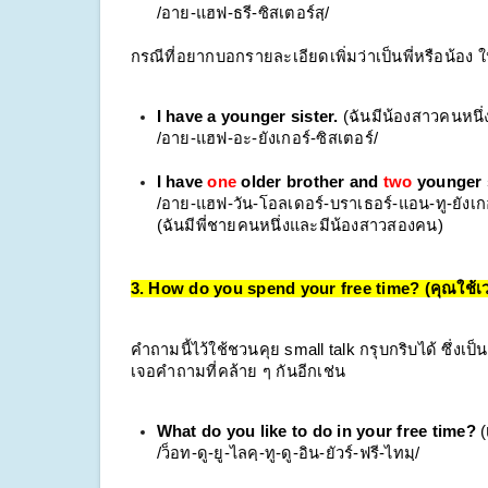
/อาย-แฮฟ-ธรี-ซิสเตอร์สฺ/
กรณีที่อยากบอกรายละเอียดเพิ่มว่าเป็นพี่หรือน้อง ใ
I have a younger sister.
 (ฉันมีน้องสาวคนหนึ่
/อาย-แฮฟ-อะ-ยังเกอร์-ซิสเตอร์/
I have 
one
 older brother and 
two
 younger 
/อาย-แฮฟ-วัน-โอลเดอร์-บราเธอร์-แอน-ทู-ยังเกอร
(ฉันมีพี่ชายคนหนึ่งและมีน้องสาวสองคน)
3. How do you spend your free time? (คุณใช้เว
คำถามนี้ไว้ใช้ชวนคุย small talk กรุบกริบได้ ซึ่ง
เจอคำถามที่คล้าย ๆ กันอีกเช่น
What do you like to do in your free time?
 
/ว็อท-ดู-ยู-ไลคฺ-ทู-ดู-อิน-ยัวร์-ฟรี-ไทมฺ/