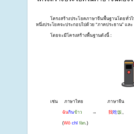
โครงสร้างประโยคภาษาจีนพื้นฐานโดยทั่วไป
หนึ่งประโยคจะประกอบไปด้วย “ภาคประธาน” และ
โดยจะมีโครงสร้างพื้นฐานดังนี้ :
เช่น
ภาษาไทย
ภาษาจีน
ฉัน
กิน
ข้าว
→
我
吃
饭
。
(
Wǒ
chī
fàn
.)