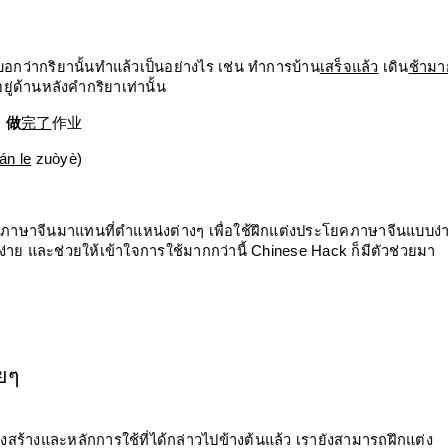
อกว่ากริยานั้นทำแล้วเป็นอย่างไร เช่น ทำการบ้าน
เสร็จแล้ว
 เดิน
ช้ามา
ู่ด้านหลังคำกริยาเท่านั้น
做
完了
作业
án le
 zuòyè)
์ภาษาจีนมาแทนที่ตำแหน่งต่างๆ เพื่อใช้ฝึกแต่งประโยคภาษาจีนแบบง่า
ง่าย และช่วยให้เข้าใจการใช้มากกว่านี้ Chinese Hack ก็มีตัวช่วยมา
ยๆ
สร้างและหลักการใช้ที่ได้กล่าวไปข้างต้นแล้ว เรายังสามารถฝึกแต่ง