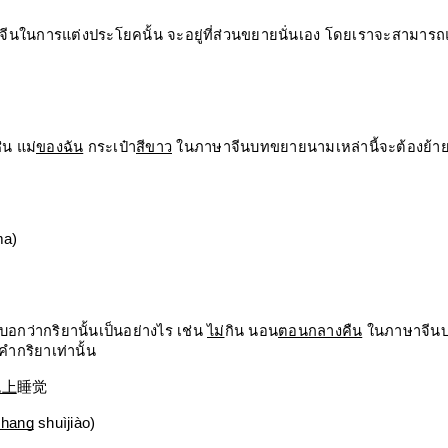
จีนในการแต่งประโยคนั้น จะอยู่ที่ส่วนขยายนั่นเอง โดยเราจะสามารถ
น แม่
ของฉัน
 กระเป๋า
สีขาว
 ในภาษาจีนบทขยายนามเหล่านี้จะต้องย้า
a)
กว่ากริยานั้นเป็นอย่างไร เช่น 
ไม่
กิน นอน
ตอนกลางคืน
 ในภาษาจีน
คำกริยาเท่านั้น
晚上
睡觉
hang
 shuìjiào)