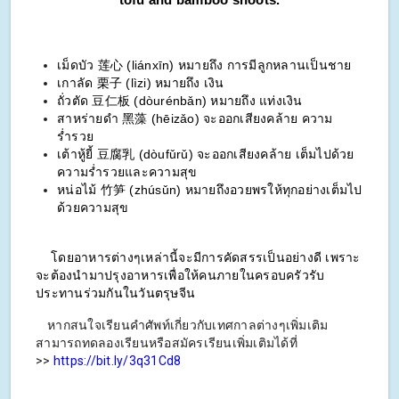
เม็ดบัว 莲心 (liánxīn) หมายถึง การมีลูกหลานเป็นชาย
เกาลัด 栗子 (lìzi) หมายถึง เงิน
ถั่วตัด 豆仁板 (dòurénbǎn) หมายถึง แท่งเงิน
สาหร่ายดำ 黑藻 (hēizǎo) จะออกเสียงคล้าย ความ
ร่ำรวย
เต้าหู้ยี้ 豆腐乳 (dòufǔrǔ) จะออกเสียงคล้าย เต็มไปด้วย
ความร่ำรวยและความสุข
หน่อไม้ 竹笋 (zhúsǔn) หมายถึงอวยพรให้ทุกอย่างเต็มไป
ด้วยความสุข
โดยอาหารต่างๆเหล่านี้จะมีการคัดสรรเป็นอย่างดี เพราะ
จะต้องนำมาปรุงอาหารเพื่อให้คนภายในครอบครัวรับ
ประทานร่วมกันในวันตรุษจีน
หากสนใจเรียนคำศัพท์เกี่ยวกับเทศกาลต่างๆเพิ่มเติม
สามารถทดลองเรียนหรือสมัครเรียนเพิ่มเติมได้ที่
>>
https://bit.ly/3q31Cd8