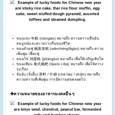
ขนมเข่ง 年糕 (niángāo) หมายถึง ความหวานชื่นอัน
สมบูรณ์และความราบรื่นของชีวิต
ขนมถ้วยฟู 豌蒸发糕 (wǎnzhēngfāgāo) หมายถึง ความ
เพิ่มพูน เฟื่องฟู
ขนมไข่ 鸡蛋糕 (jīdàngāo) หมายถึง เพื่อให้เจริญเติบโต
ขนมเทียน 泰式糍粑 (tàishì cíbā) หมายถึง เพื่อให้สว่าง
รุ่งเรือง
จันอับ (จั๋งอั๊บ) 茶料 / 什錦 (chá liào / shíjǐn) หมายถึง
ความหวานที่เพิ่มพูน การมีความสุขตลอดไป
✤
ความหมายของอาหารมงคลอื่น ๆ