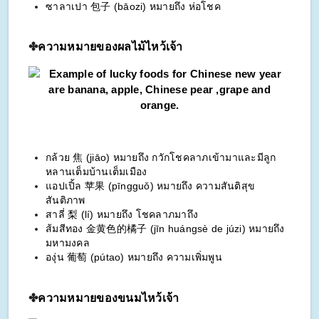
ซาลาเปา 包子 (bāozi) หมายถึง ห่อโชค
✤
ความหมายของผลไม้ไหว้เจ้า
กล้วย 焦 (jiāo) หมายถึง กวักโชคลาภเข้ามาและมีลูก
หลานเต็มบ้านเต็มเมือง
แอปเปิ้ล 苹果 (pīngguǒ) หมายถึง ความสันติสุข
สันติภาพ
สาลี่ 梨 (lí) หมายถึง โชคลาภมาถึง
ส้มสีทอง 金黄色的橘子 (jīn huángsè de júzi) หมายถึง
มหามงคล
องุ่น 葡萄 (pútao) หมายถึง ความเพิ่มพูน
✤
ความหมายของขนมไหว้เจ้า