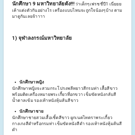
นักศึกษา 9 มหาวิทยาลัยดัง!!!
ว่าเด็กๆเฟรชชี่ปี1 เนี่ยยย
เค้าแต่งตัวกันอย่างไร เครื่องแบบไหนจะถูกใจน้องๆบ้าง ตาม
มาดูกันเลยจ้าาาา
1) จุฬาลงกรณ์มหาวิทยาลัย
นักศึกษาหญิง
นักศึกษาหญิงจะสวมกระโปรงพลีทยาวสีกรมท่า เสื้อสีขาว
พร้อมติดเครื่องหมายพระเกี้ยวที่อกขวา เข็มขัดหนังกลับสี
น้ำตาลเข้ม รองเท้าหนังหุ้มส้นสีขาว
นักศึกษาชาย
นักศึกษาชายสวมเสื้อเชิ้ตสีขาว ผูกเนคไทตราพระเกี้ยว
กางเกงสีดำหรือกรมท่า เข็มขัดหนังสีดำ รองเท้าหนังหุ้มส้นสี
ดำ