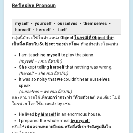
Reflexive Pronoun
myself - yourself - ourselves - themselves -
himself - herself - itself
กลุ่มนี้มักจะใช้ในตำแหน่ง
Object
ในกรณีที่ Object นั้นๆ
เป็นสิ่งเดียวกับ Subject ของประโยค
ตัวอย่างประโยคเช่น
I
am teaching
myself
to play the piano.
(myself
– I คนเดียวกัน)
She
kept telling
herself
that nothing was wrong.
(herself – she
คนเดียวกัน)
It was so noisy that
we
couldn't hear
ourselves
speak.
(ourselves – we
คนเดียวกัน)
และสามารถใช้เพื่อ
บอกว่ากระทำ “ด้วยตัวเอง”
คนเดียว ไม่มี
ใครช่วย โดยใช้ตามหลัง by เช่น
He lived
by himself
in an enormous house.
I prepared the whole meal
by myself
.
หรือใช้
เน้นความหมายถึงคน หรือสิ่งที่เรากำลังพูดถึง
ใน
ประโยค เช่น