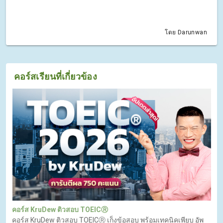
โดย Darunwan
คอร์สเรียนที่เกี่ยวข้อง
คอร์ส KruDew ติวสอบ TOEICⓇ
คอร์ส KruDew ติวสอบ TOEICⓇ เก็งข้อสอบ พร้อมเทคนิคเพียบ อัพ