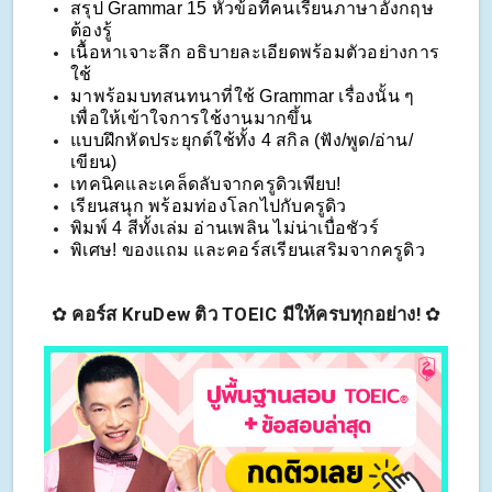
สรุป Grammar 15 หัวข้อที่คนเรียนภาษาอังกฤษ
ต้องรู้
เนื้อหาเจาะลึก อธิบายละเอียดพร้อมตัวอย่างการ
ใช้
มาพร้อมบทสนทนาที่ใช้ Grammar เรื่องนั้น ๆ 
เพื่อให้เข้าใจการใช้งานมากขึ้น
แบบฝึกหัดประยุกต์ใช้ทั้ง 4 สกิล (ฟัง/พูด/อ่าน/
เขียน)
เทคนิคและเคล็ดลับจากครูดิวเพียบ!
เรียนสนุก พร้อมท่องโลกไปกับครูดิว
พิมพ์ 4 สีทั้งเล่ม อ่านเพลิน ไม่น่าเบื่อชัวร์
พิเศษ! ของแถม และคอร์สเรียนเสริมจากครูดิว
✿
คอร์ส KruDew ติว TOEIC มีให้ครบทุกอย่าง!
✿