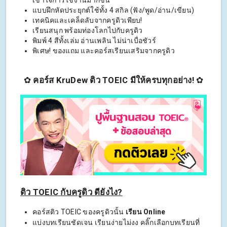
แบบฝึกหัดประยุกต์ใช้ทั้ง 4 สกิล (ฟัง/พูด/อ่าน/เขียน)
เทคนิคและเคล็ดลับจากครูดิวเพียบ!
เรียนสนุก พร้อมท่องโลกไปกับครูดิว
พิมพ์ 4 สีทั้งเล่ม อ่านเพลิน ไม่น่าเบื่อชัวร์
พิเศษ! ของแถม และคอร์สเรียนเสริมจากครูดิว
✿
คอร์ส KruDew ติว TOEIC มีให้ครบทุกอย่าง!
✿
ติว TOEIC กับครูดิว ดียังไง?
คอร์สติว TOEIC ของครูดิวนั้น
เรียน Online
แบ่งบทเรียนชัดเจน เรียนง่ายไม่งง คลิ๊กเลือกบทเรียนที่