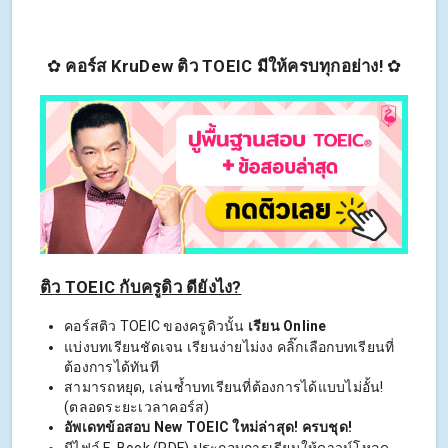
✿
คอร์ส KruDew ติว TOEIC มีให้ครบทุกอย่าง!
✿
ติว TOEIC กับครูดิว ดียังไง?
คอร์สติว TOEIC ของครูดิวนั้น
เรียน Online
แบ่งบทเรียนชัดเจน เรียนง่ายไม่งง คลิ๊กเลือกบทเรียนที่
ต้องการได้ทันที
สามารถหยุด, เล่นซ้ำบทเรียนที่ต้องการได้แบบไม่อั้น!
(ตลอดระยะเวลาคอร์ส)
อัพเดทข้อสอบ New TOEIC ใหม่ล่าสุด! ครบชุด!
มีไฟล์ E-Book (PDF) ประกอบการเรียนให้ดาวน์โหลด