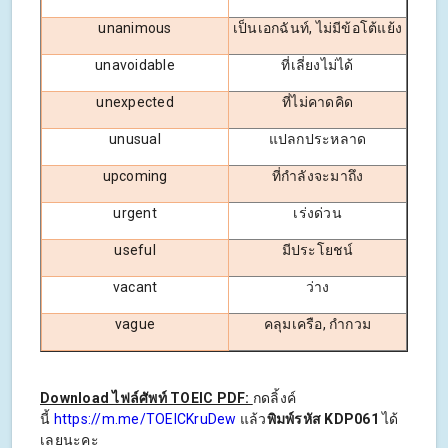
unanimous
เป็นเอกฉันท์, ไม่มีข้อโต้แย้ง
unavoidable
ที่เลี่ยงไม่ได้
unexpected
ที่ไม่คาดคิด
unusual
แปลกประหลาด
upcoming
ที่กำลังจะมาถึง
urgent
เร่งด่วน
useful
มีประโยชน์
vacant
ว่าง
vague
คลุมเครือ, กำกวม
Download ไฟล์ศัพท์ TOEIC PDF:
กดลิ้งค์
นี้
https://m.me/TOEICKruDew
แล้ว
พิมพ์รหัส KDP061
ได้
เลยนะคะ