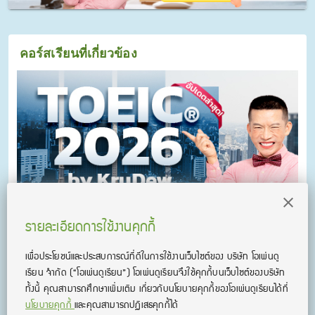
คอร์สเรียนที่เกี่ยวข้อง
รายละเอียดการใช้งานคุกกี้
คอร์ส KruDew ติวสอบ TOEICⓇ
เพื่อประโยชน์และประสบการณ์ที่ดีในการใช้งานเว็บไซต์ของ บริษัท โอเพ่นดู
คอร์ส KruDew ติวสอบ TOEICⓇ เก็งข้อสอบ พร้อมเทคนิคเพียบ อัพ
เรียน จํากัด
(“โอเพ่นดูเรียน”)
โอเพ่นดูเรียนจึงใช้คุกกี้บนเว็บไซต์ของบริษัท
คะแนนได้พุ่งพรวด ในเวลาไม่ถึงเดือน!
ทั้งนี้ คุณสามารถศึกษาเพิ่มเติม เกี่ยวกับนโยบายคุกกี้ของโอเพ่นดูเรียนได้ที่
นโยบายคุกกี้
และคุณสามารถปฏิเสธคุกกี้ได้