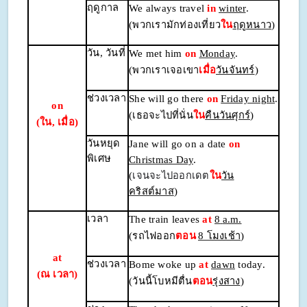
ฤดูกาล
We always travel
in
winter
.
(พวกเรามักท่องเที่ยว
ใน
ฤดูหนาว
)
วัน
, วันที่
We met him
on
Monday
.
(พวกเราเจอเขา
เมื่อ
วันจันทร์
)
ช่วงเวลา
She will go there
on
Friday night
.
on
(เธอจะไปที่นั่น
ใน
คืนวันศุกร์
)
(ใน, เมื่อ)
วันหยุด
Jane will go on a date
on
พิเศษ
Christmas Day
.
(
เจนจะไปออกเดต
ใน
วัน
คริสต์มาส
)
เวลา
The train leaves
at
8
a.m.
(รถไฟออก
ตอน
8 โมงเช้า
)
at
ช่วงเวลา
Bome woke up
at
dawn
today.
(ณ เวลา)
(วันนี้โบหมีตื่น
ตอน
รุ่งสาง
)