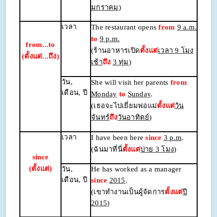
มกราคม
)
เวลา
The restaurant opens
from
9
a.m.
to
9 p.m.
from...to
(ร้านอาหารเปิด
ตั้งแต่
เวลา 9 โมง
(ตั้งแต่...ถึง)
เช้า
ถึง
3 ทุ่ม
)
วัน
,
She will visit her parents
from
เดือน, ปี
Monday
to
Sunday
.
(เธอจะไปเยี่ยมพ่อแม่
ตั้งแต่
วัน
จันทร์
ถึง
วันอาทิตย์
)
เวลา
I have been here
since
3 p.m
.
(ฉันมาที่นี่
ตั้งแต่
บ่าย 3 โมง
)
since
(ตั้งแต่)
วัน
,
He has worked as a manager
เดือน, ปี
since
2015
.
(เขาทำงานเป็นผู้จัดการ
ตั้งแต่
ปี
2015
)