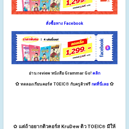
สั่งซื้อทาง Facebook
อ่าน review หนังสือ Grammar Go!
คลิก
✿
✿
ทดลองเรียนคอร์ส TOEIC® กับครูดิวฟรี
กดที่นี่เลย
✿
แต่ถ้าอยากติวคอร์ส KruDew ติว TOEIC
มีให้
®