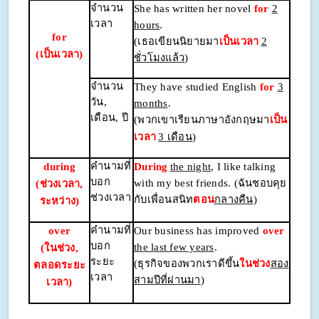
จำนวน
She has written her novel
for
2
เวลา
hours
.
for
(เธอเขียนนิยายมา
เป็นเวลา
2
(เป็นเวลา)
ชั่วโมงแล้ว
)
จำนวน
They have studied English
for
3
วัน
,
months
.
เดือน, ปี
(พวกเขาเรียนภาษาอังกฤษมา
เป็น
เวลา
3 เดือน
)
คำนามที่
during
During
the night
, I like talking
บอก
with my best friends. (ฉันชอบคุย
(ช่วงเวลา,
ช่วงเวลา
กับเพื่อนสนิท
ตอน
กลางคืน
)
ระหว่าง)
คำนามที่
over
Our business has improved
over
บอก
the last few years
.
(ในช่วง,
ระยะ
(ธุรกิจของพวกเราดีขึ้น
ในช่วง
สอง
ตลอดระยะ
เวลา
สามปีที่ผ่านมา
)
เวลา)