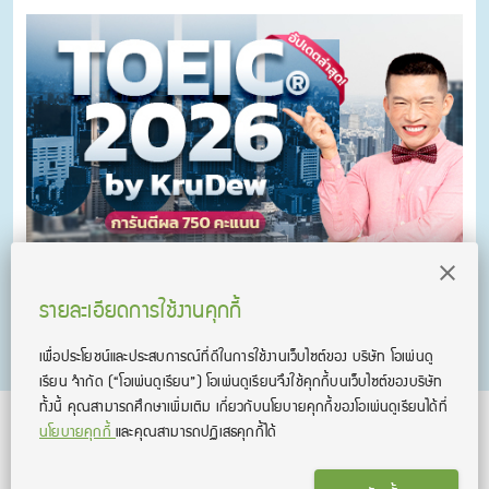
คอร์ส KruDew ติวสอบ TOEICⓇ
รายละเอียดการใช้งานคุกกี้
คอร์ส KruDew ติวสอบ TOEICⓇ เก็งข้อสอบ พร้อมเทคนิคเพียบ อัพ
คะแนนได้พุ่งพรวด ในเวลาไม่ถึงเดือน!
เพื่อประโยชน์และประสบการณ์ที่ดีในการใช้งานเว็บไซต์ของ บริษัท โอเพ่นดู
เรียน จํากัด
(“โอเพ่นดูเรียน”)
โอเพ่นดูเรียนจึงใช้คุกกี้บนเว็บไซต์ของบริษัท
ทั้งนี้ คุณสามารถศึกษาเพิ่มเติม เกี่ยวกับนโยบายคุกกี้ของโอเพ่นดูเรียนได้ที่
นโยบายคุกกี้
และคุณสามารถปฏิเสธคุกกี้ได้