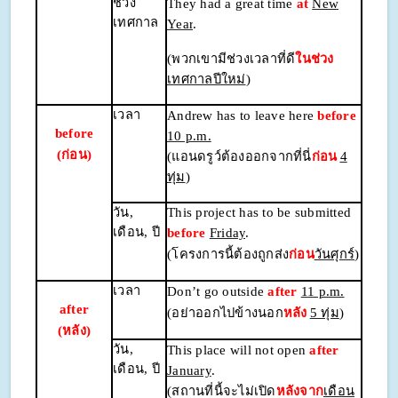
ช่วง
They had a great time
at
New
เทศกาล
Year
.
(พวกเขามีช่วงเวลาที่ดี
ในช่วง
เทศกาลปีใหม่
)
เวลา
Andrew has to leave here
before
before
10 p.m.
(ก่อน)
(แอนดรูว์ต้องออกจากที่นี่
ก่อน
4
ทุ่ม
)
วัน
,
This project has to be submitted
เดือน, ปี
before
Friday
.
(โครงการนี้ต้องถูกส่ง
ก่อน
วันศุกร์
)
เวลา
Don’t go outside
after
11 p.m.
after
(อย่าออกไปข้างนอก
หลัง
5 ทุ่ม
)
(หลัง)
วัน
,
This place will not open
after
เดือน, ปี
January
.
(สถานที่นี้จะไม่เปิด
หลังจาก
เดือน