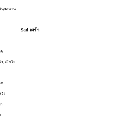
กสนาน
Sad เศร้า
ด
เสียใจ
ก
วัง
ก
จ