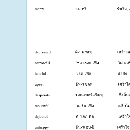
merry ‘เม-หรี ร่าเริง, สนุ
depressed ดิ-‘เพรสทฺ เศร้าสล
sorrowful ‘ซอ-เรอะ-เฟิล โศกเศร้า, 
hateful ‘เฮต-เฟิล น่าชัง
upset อัพ-‘เซตทฺ เศร้าโศ
desperate ‘เดส-เพอร์-เริตทฺ ซึ่งสิ้นห
mournful ‘มอร์น-เฟิล เศร้าโศ
dejected ดิ-‘เจก-ทิดฺ เศร้าใ
unhappy อัน-‘แฮป-ปี เศร้าใจ