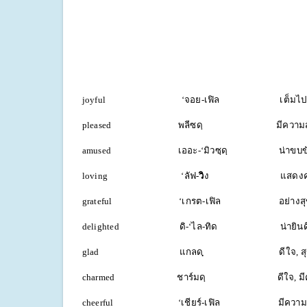
joyful ‘จอย-เฟิล เต็มไปด้วย
pleased พลีซดฺ มีความส
amused เออะ-‘มิวซฺดฺ น่า
loving ‘ลัฟ-
วิ
ง แสดงค
grateful ‘เกรต-เฟิล อย่างสุข
delighted ดิ-‘ไล-ทิด น่ายินด
glad แกลด
ดีใจ, สุข
charmed ชาร์มดฺ ดีใจ, มีคว
cheerful ‘เชียร์-เฟิล มีคว