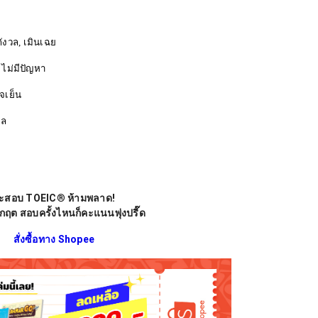
กังวล, เมินเฉย
, ไม่มีปัญหา
ย็น
ล
ะสอบ TOEIC
®
ห้ามพลาด
!
้วิกฤต สอบครั้งไหนก็คะแนนพุ่งปรี๊ด
สั่งซื้อทาง Shopee