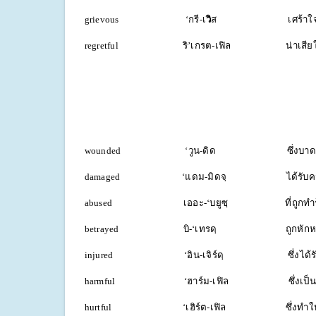
grievous ‘กรี-เ
วิ
ส เศร้าใ
regretful ริ’เกรต-เฟิล น่าเสีย
wounded ‘วูน-ดิด ซึ่งบาดเจ
damaged ‘แดม-มิดจฺ ได้รับความ
abused เออะ-‘บยูซฺ ที่ถูกทำร้
betrayed บิ-‘เทรดฺ ถูกหักหล
injured ‘อิน-เจิร์ดฺ ซึ่งได้รับบ
harmful ‘ฮาร์ม-เฟิล ซึ่งเป็น
hurtful ‘เฮิร์ต-เฟิล ซึ่งทำให้ได้ร