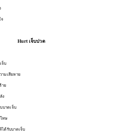
จ
ใจ
Hurt เจ็บปวด
็บ
เสียหาย
าย
ัง
าดเจ็บ
โทษ
ับบาดเจ็บ