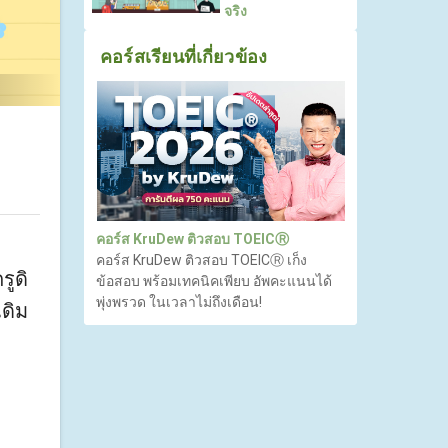
จริง
คอร์สเรียนที่เกี่ยวข้อง
คอร์ส KruDew ติวสอบ TOEICⓇ
คอร์ส KruDew ติวสอบ TOEICⓇ เก็ง
รูดิ
ข้อสอบ พร้อมเทคนิคเพียบ อัพคะแนนได้
พุ่งพรวด ในเวลาไม่ถึงเดือน!
ดิม