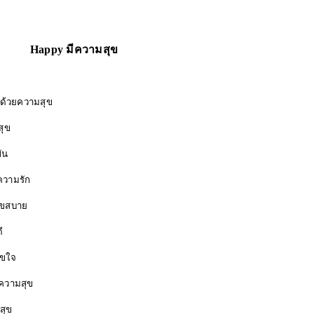
Happy มีความสุข
ความสุข
ุข
ขบขัน
วามรัก
สบาย
ี
ใจ
ามสุข
ามสุข