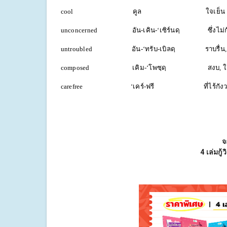
cool คูล ใจเย็น
unconcerned อัน-เคิน-‘เซิร์นดฺ ซึ่งไม่
untroubled อัน-‘ทรับ-เบิลดฺ ราบรื่น
composed เคิม-‘โพซฺดฺ สงบ, ใจเ
carefree ‘เคร์-ฟรี ที่ไร้กังว
จ
4 เล่มกู