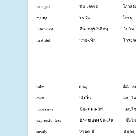
enraged ‘อิน-เรดจฺดฺ โกรธจั
raging ‘เร-จิง โกรธ
infuriated อิน-‘ฟยุร์-รี-อิตทฺ โมโห
wrathful ‘ราธ-เฟิล โกรธจั
calm คามฺ ที่มีอารมณ์
even ‘อี-เ
วิ่
น สงบ, ใจเย
impassive อิม-‘แพส-สิฟ สงบใจ, เมินเ
expressionless อิก-‘สเปช-เชิน-เลิส ซึ่งไม่แ
steady ‘สเตด-ดี มั่นคง, ใ