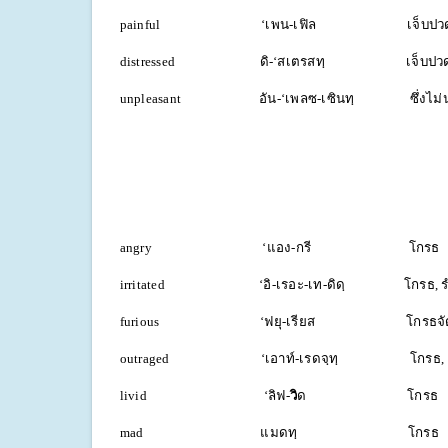
painful ‘เพน-เฟิล เจ็บปว
distressed ดิ-‘สเตรสทฺ เจ็บปว
unpleasant อัน-‘เพลซ-เซินทฺ ซึ่งไม่น่
angry ‘แอง-กรี โกรธ
irritated ‘อิ-เรอะ-เท-ดิดฺ โกรธ, รำคา
furious ‘ฟยุ-เรียส โกรธจัด, โ
outraged ‘เอาท์-เรดจฺทฺ โกรธ, เ
livid ‘ลิฟ-
วิ
ด โกรธ
mad แมดทฺ โกรธ