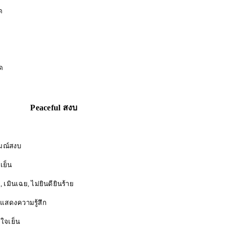
ด
ด
Peaceful สงบ
สงบ
็น
ฉย, ไม่ยินดียินร้าย
สดงความรู้สึก
จเย็น