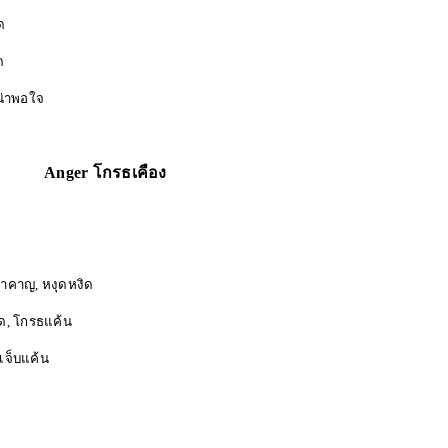
ด
ด
าพอใจ
Anger โกรธเคือง
ญ, หงุดหงิด
กรธแค้น
จ็บแค้น