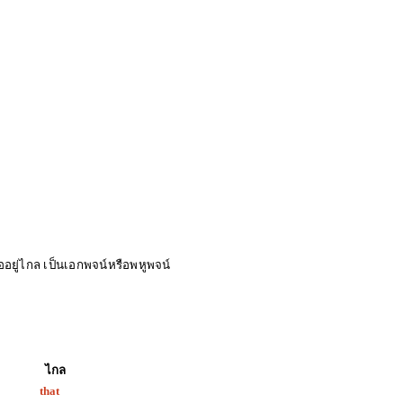
ืออยู่ไกล เป็นเอกพจน์หรือพหูพจน์
กล
at