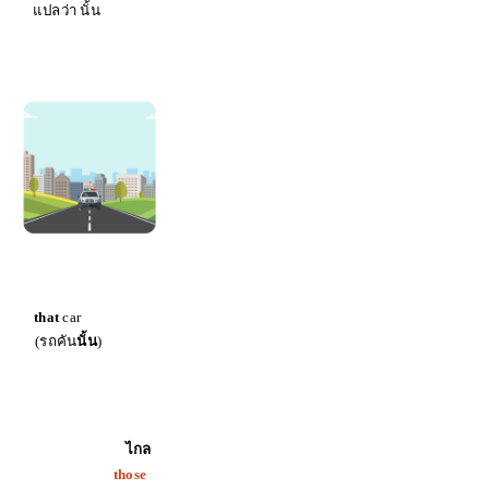
 นั้น
r
that
car
คัน
นั้น
)
 ไกล
hose