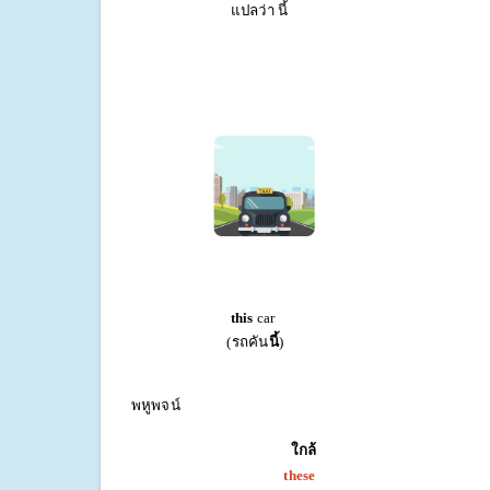
แปลว่า นี้ แปลว่า
this
ca
(รถคัน
นี้
) (รถ
พหูพจน์
ใกล้
these t