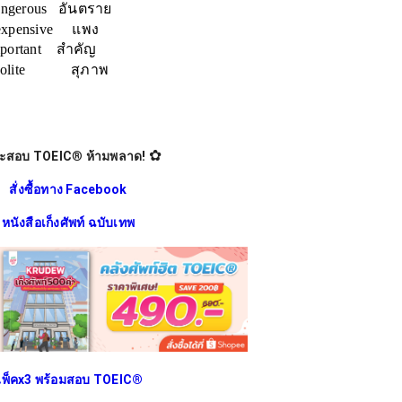
ngerous อันตราย
expensive แพง
portant สำคัญ
polite สุภาพ
✿
ะสอบ TOEIC
®
ห้ามพลาด!
สั่งซื้อทาง Facebook
หนังสือเก็งศัพท์ ฉบับเทพ
พ็คx3 พร้อมสอบ TOEIC®