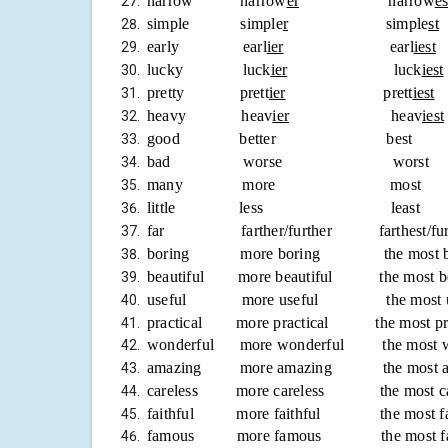
narrow narrow
er
narrow
es
simple simple
r
simple
st
early earl
ier
earl
iest
lucky luck
ier
luck
iest
pretty prett
ier
prett
iest
heavy heav
ier
heav
iest
good better be
bad worse wor
many more mo
little less lea
far farther/further farthest/fu
boring more boring the most bo
beautiful more beautiful the most b
useful more useful the most u
practical more practical the most pra
wonderful more wonderful the most won
amazing more amazing the most am
careless more careless the most ca
faithful more faithful the most fai
famous more famous the most fam