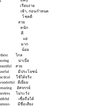
t
แคบ
เรียบง่าย
เช้า, ก่อนกำหนด
โชคดี
สวย
หนัก
st ดี
st แย่
st มาก
st น้อย
rthest ไกล
ring น่าเบื่อ
eautiful สวย
seful มีประโยชน์
ctical ใช้ได้จริง
derful ดีเยี่ยม
azing อัศจรรย์
reless ไม่ระวัง
thful เชื่อถือได้
ous มีชื่อเสียง