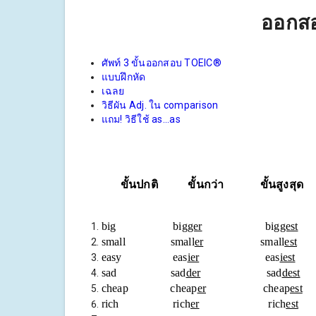
ออกสอ
ศัพท์ 3 ขั้นออกสอบ TOEIC®
แบบฝึกหัด
เฉลย
วิธีผัน Adj. ใน comparison
แถม! วิธีใช้ as...as
ขั้นปกติ ขั้นกว่า ขั้นสูงสุด
big big
ger
big
gest
small small
er
small
est
easy eas
ier
eas
iest
sad sad
der
sad
dest
cheap cheap
er
cheap
est
rich rich
er
rich
est