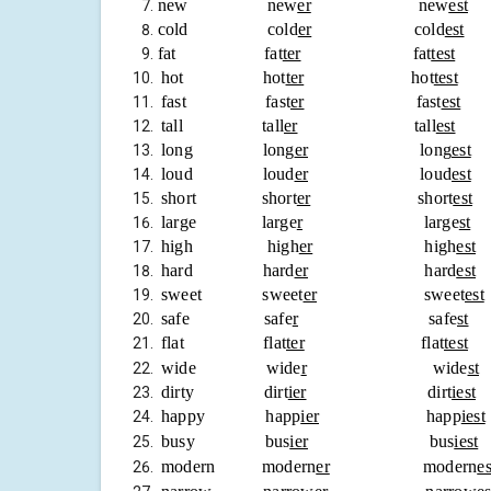
new new
er
new
est
cold cold
er
cold
est
fat fat
ter
fat
test
hot hot
ter
hot
test
fast fast
er
fast
est
tall tall
er
tall
est
long long
er
long
est
loud loud
er
loud
est
short short
er
short
est
large large
r
large
st
high high
er
high
est
hard hard
er
hard
est
sweet sweet
er
sweet
est
safe safe
r
safe
st
flat flat
ter
flat
test
ร
wide wide
r
wide
st
dirty dirt
ier
dirt
iest
happy happ
ier
happ
iest
busy bus
ier
bus
iest
modern modern
er
modern
es