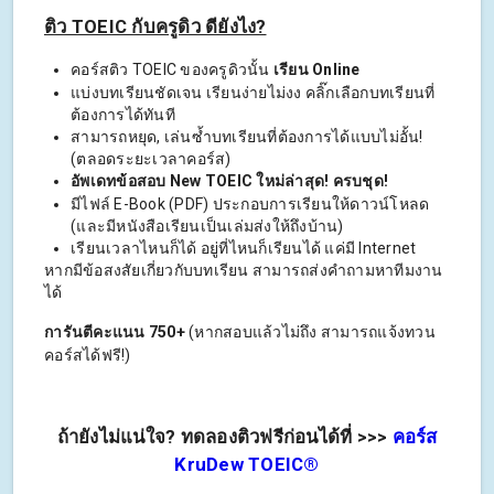
ติว TOEIC กับครูดิว ดียังไง?
คอร์สติว TOEIC ของครูดิวนั้น
เรียน Online
แบ่งบทเรียนชัดเจน เรียนง่ายไม่งง คลิ๊กเลือกบทเรียนที่
ต้องการได้ทันที
สามารถหยุด, เล่นซ้ำบทเรียนที่ต้องการได้แบบไม่อั้น!
(ตลอดระยะเวลาคอร์ส)
อัพเดทข้อสอบ New TOEIC ใหม่ล่าสุด! ครบชุด!
มีไฟล์ E-Book (PDF) ประกอบการเรียนให้ดาวน์โหลด
(และมีหนังสือเรียนเป็นเล่มส่งให้ถึงบ้าน)
เรียนเวลาไหนก็ได้ อยู่ที่ไหนก็เรียนได้ แค่มี Internet
หากมีข้อสงสัยเกี่ยวกับบทเรียน สามารถส่งคำถามหาทีมงาน
ได้
การันตีคะแนน 750+
(หากสอบแล้วไม่ถึง สามารถแจ้งทวน
คอร์สได้ฟรี!)
ถ้ายังไม่แน่ใจ? ทดลองติวฟรีก่อนได้ที่ >>>
คอร์ส
KruDew TOEIC®