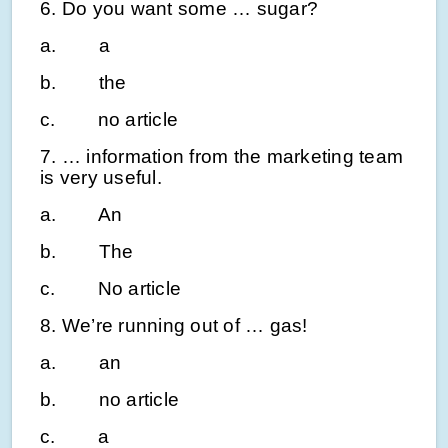
6. Do you want some … sugar?
a. a
b. the
c. no article
7. … information from the marketing team
is very useful.
a. An
b. The
c. No article
8. We’re running out of … gas!
a. an
b. no article
c. a