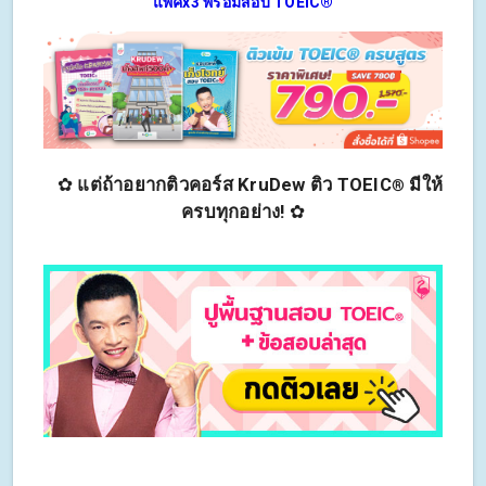
แพ็คx3 พร้อมสอบ TOEIC®
✿
แต่ถ้าอยากติวคอร์ส KruDew ติว TOEIC
มีให้
®
ครบทุกอย่าง!
✿