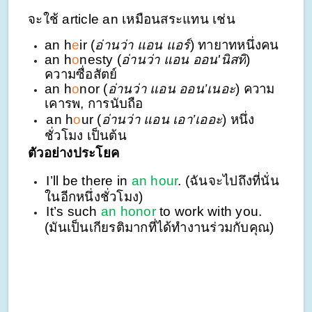
จะใช้ article an เหมือนสระแทน เช่น
an h
e
ir (
อ่านว่า แอน แอร์
) ทายาทหนึ่งคน
an h
o
nesty (
อ่านว่า แอน
ออน'นิสที
)
ความซื่อสัตย์
an h
o
nor (
อ่านว่า แอน ออน’เนอะ
) ความ
เคารพ, การนับถือ
an h
o
ur (
อ่านว่า แอน เอา’เออะ
) หนึ่ง
ชั่วโมง เป็นต้น
ตัวอย่างประโยค
I’ll be there in
an hour
. (ฉันจะไปถึงที่นั่น
ในอีกหนึ่งชั่วโมง)
It’s such
an honor
to work with you.
(มันเป็นเกียรติมากที่ได้ทำงานร่วมกับคุณ)