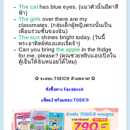
The cat
has blue eyes. (แมวตัวนั้นมีตาสี
ฟ้า)
The girls
over there are my
classmates. (กลุ่มเด็กผู้หญิงตรงนั้นเป็น
เพื่อนร่วมชั้นของฉัน)
The sun
shines bright today. (วันนี้
พระอาทิตย์ส่องแสงเจิดจ้า)
Can you bring
the apple
in the fridge
for me, please?
(คุณช่วยหยิบแอปเปิลใน
ตู้เย็นให้ฉันหน่อยได้ไหม)
✿
✿
จะสอบ TOEIC
®
ห้ามพลาด!
สั่งซื้อทาง Facebook
แพ็คx3 พร้อมสอบ TOEIC®