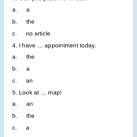
a.
a
b.
the
c.
no article
4. I have … appointment today.
a.
the
b.
a
c.
an
5. Look at … map!
a.
an
b.
the
c.
a