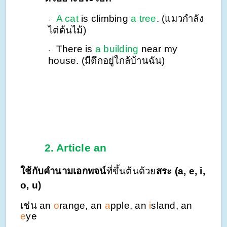
A cat
is climbing
a tree
. (แมวกำลัง
·
ไต่ต้นไม้)
There is
a building
near my
·
house. (มีตึกอยู่ใกล้บ้านฉัน)
2.
Article an
ใช้กับคำนามเอกพจน์
ที่ขึ้นต้นด้วย
สระ (a, e, i,
o, u)
เช่น an
o
range, an
a
pple, an
i
sland, an
e
ye