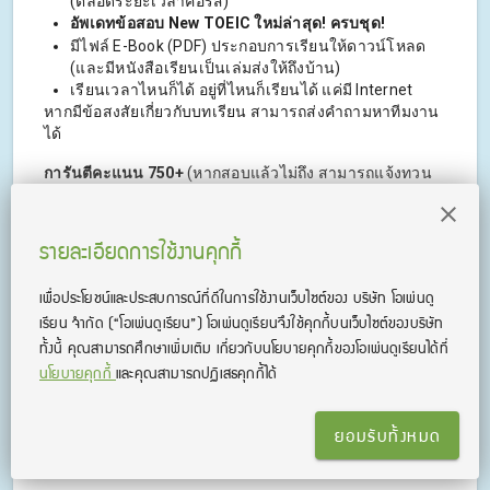
(ตลอดระยะเวลาคอร์ส)
อัพเดทข้อสอบ New TOEIC ใหม่ล่าสุด! ครบชุด!
มีไฟล์ E-Book (PDF) ประกอบการเรียนให้ดาวน์โหลด
(และมีหนังสือเรียนเป็นเล่มส่งให้ถึงบ้าน)
เรียนเวลาไหนก็ได้ อยู่ที่ไหนก็เรียนได้ แค่มี Internet
หากมีข้อสงสัยเกี่ยวกับบทเรียน สามารถส่งคำถามหาทีมงาน
ได้
การันตีคะแนน 750+
(หากสอบแล้วไม่ถึง สามารถแจ้งทวน
คอร์สได้ฟรี!)
รายละเอียดการใช้งานคุกกี้
ถ้ายังไม่แน่ใจ? ทดลองติวฟรีก่อนได้ที่ >>>
คอร์ส
เพื่อประโยชน์และประสบการณ์ที่ดีในการใช้งานเว็บไซต์ของ บริษัท โอเพ่นดู
KruDew TOEIC®
เรียน จํากัด
(“โอเพ่นดูเรียน”)
โอเพ่นดูเรียนจึงใช้คุกกี้บนเว็บไซต์ของบริษัท
ทั้งนี้ คุณสามารถศึกษาเพิ่มเติม เกี่ยวกับนโยบายคุกกี้ของโอเพ่นดูเรียนได้ที่
นโยบายคุกกี้
และคุณสามารถปฏิเสธคุกกี้ได้
TOEIC® and TOEFL® are registered trademarks of
Educational Testing Service (ETS). This product is
ยอมรับทั้งหมด
not endorsed or approved by ETS.