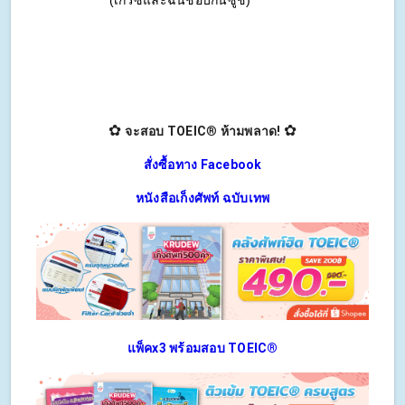
(เกรซและฉันชอบกินซูชิ)
✿
✿
จะสอบ TOEIC
®
ห้ามพลาด!
สั่งซื้อทาง Facebook
หนังสือเก็งศัพท์ ฉบับเทพ
แพ็คx3 พร้อมสอบ TOEIC®