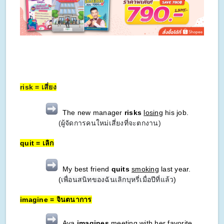
risk = เสี่ยง
The new manager
risks
losing
his job.
(ผู้จัดการคนใหม่เสี่ยงที่จะตกงาน)
quit = เลิก
My best friend
quits
smoking
last year.
(
เพื่อนสนิทของฉันเลิกบุหรี่เมื่อปีที่แล้ว
)
imagine = จินตนาการ
Ava
imagines
meeting
with her favorite