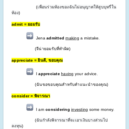
(
เพื่อนร่วมห้องของฉันไม่อนุญาตให้สูบบุหรี่ใน
ห้อง
)
admit = ยอมรับ
Jena
admitted
making
a mistake.
(จีน่ายอมรับที่ทำผิด)
appreciate = ยินดี, ขอบคุณ
I
appreciate
having
your advice.
(ฉันขอขอบคุณสำหรับคำแนะนำของคุณ)
consider = พิจารณา
I am
considering
investing
some money.
(
ฉันกำลังพิจารณาที่จะเอาเงินบางส่วนไป
ลงทุน
)