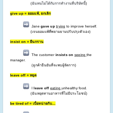
(
ฉันทนไม่ได้กับการทำงานที่บริษัทนี้
)
give up = ยอมแพ้, ยกเลิก
Jane
gave up
trying
to improve herself.
(เจนยอมแพ้ที่พยามยามปรับปรุงตัวเอง)
insist on = ยืนกราน
The customer
insists on
seeing
the
manager.
(ลูกค้ายืนยันที่จะพบผู้จัดการ)
leave off = หยุด
I
leave off
eating
unhealthy food.
(ฉันหยุดทานอาหารที่ไม่มีประโยชน์)
be tired of = เบื่อหน่ายกับ…