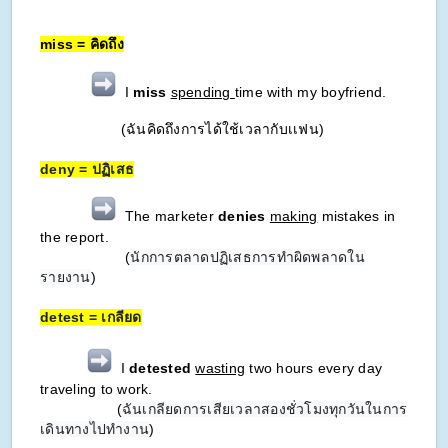
miss = คิดถึง
I
miss
spending
time with my boyfriend.
(ฉันคิดถึงการได้ใช้เวลากับเเฟน)
deny = ปฏิเสธ
The marketer
denies
making
mistakes in
the report.
(
นักการตลาดปฏิเสธการทำผิดพลาดใน
รายงาน
)
detest = เกลียด
I
detested
wasting
two hours every day
traveling to work.
(
ฉันเกลียดการเสียเวลาสองชั่วโมงทุกวันในการ
เดินทางไปทำงาน
)