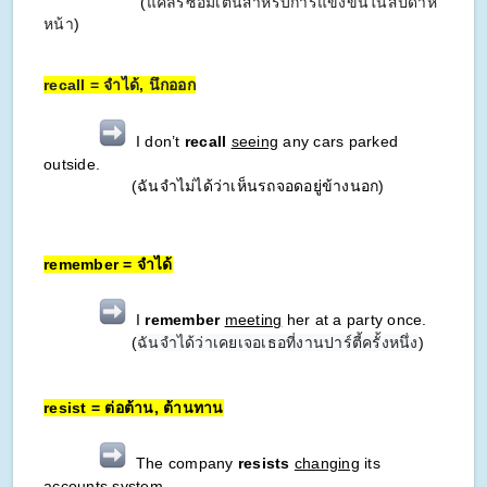
(
แคลร์ซ้อมเต้นสำหรับการแข่งขันในสัปดาห์
หน้า
)
recall = จำได้, นึกออก
I don’t
recall
seeing
any cars parked
outside.
(ฉันจำไม่ได้ว่าเห็นรถจอดอยู่ข้างนอก)
remember = จำได้
I
remember
meeting
her at a party once.
(
ฉันจำได้ว่าเคยเจอเธอที่งานปาร์ตี้ครั้งหนึ่ง
)
resist = ต่อต้าน, ต้านทาน
The company
resists
changing
its
accounts system.