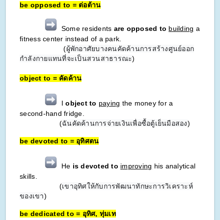
be opposed to = ต่อต้าน
Some residents
are opposed to
building
a
fitness center instead of a park.
(
ผู้พักอาศัยบางคนคัดค้านการสร้างศูนย์ออก
กำลังกายแทนที่จะเป็นสวนสาธารณะ
)
object to = คัดค้าน
I
object to
paying
the money for a
second-hand fridge.
(
ฉันคัดค้านการจ่ายเงินเพื่อซื้อตู้เย็นมือสอง
)
be devoted to = อุทิศตน
He
is devoted to
improving
his analytical
skills.
(
เขาอุทิศให้กับการพัฒนาทักษะการวิเคราะห์
ของเขา
)
be dedicated to = อุทิศ, ทุ่มเท