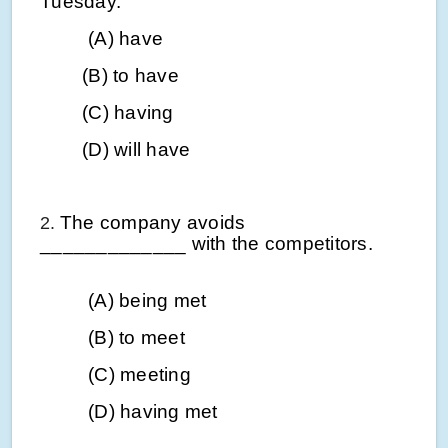
Tuesday.
(A) have
(B) to have
(C) having
(D) will have
The company avoids
2.
_____________ with the
competitors
.
(A) being met
(B) to meet
(C) meeting
(D) having met