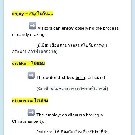
enjoy = สนุกไปกับ….
Visitors can
enjoy
observing
the process
of candy making.
(ผู้เยี่ยมเยือนสามารถสนุกไปกับการ
ชม
กระบวนการทำลูกกวาด
)
dislike = ไม่ชอบ
The writer
dislikes
being
criticized.
(
นักเขียนไม่ชอบการถูกวิพากษ์วิจารณ์
)
discuss = โต้เถียง
The employees
discuss
having
a
Christmas party.
(พนักงานโต้เถียงกันเรื่องที่จะมีปาร์ตี้วัน