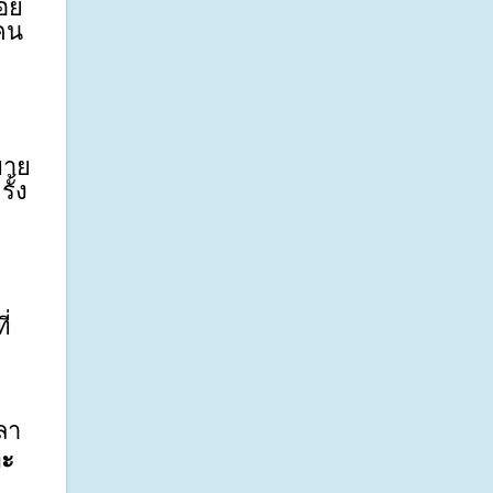
่อย
นคน
ขาย
้ง 
่
ลา
าะ