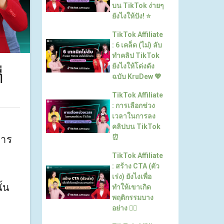
บน TikTok ง่ายๆ
ยังไงให้ปัง! ⭐️
TikTok Affiliate
: 6 เคล็ด (ไม่) ลับ
ทําคลิป TikTok
ยังไงให้โด่งดัง
่
ฉบับ KruDew 💖
TikTok Affiliate
: การเลือกช่วง
เวลาในการลง
คลิปบน TikTok
⏰
การ
TikTok Affiliate
: สร้าง CTA (ตัว
เร่ง) ยังไงเพื่อ
ั้น
ทำให้เขาเกิด
พฤติกรรมบาง
อย่าง ❤️‍🔥