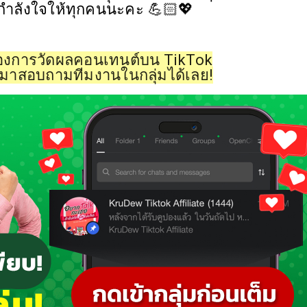
นกำลังใจให้ทุกคนนะคะ 💪🏻💖
เรื่องการวัดผลคอนเทนต์บน TikTok
ามาสอบถามทีมงานในกลุ่มได้เลย!