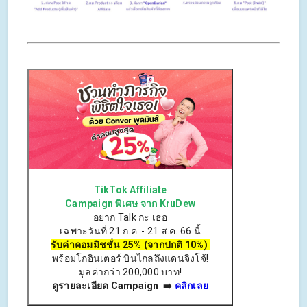
TikTok Affiliate
Campaign พิเศษ จาก KruDew
อยาก Talk กะ เธอ
เฉพาะวันที่ 21 ก.ค. - 21 ส.ค. 66 นี้
รับค่าคอมมิชชั่น 25% (
จากปกติ
10%)
พร้อมโกอินเตอร์ บินไกลถึงแดนจิงโจ้!
มูลค่ากว่า 200,000 บาท!
ดูรายละเอียด Campaign ➡️
คลิกเลย