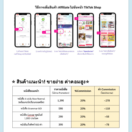
⭐️ สินค้าแนะนำ! ขายง่าย ค่าคอมสูง⭐️