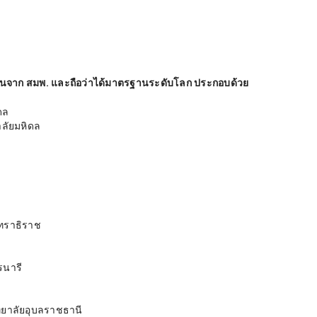
มินจาก สมพ. และถือว่าได้มาตรฐานระดับโลก ประกอบด้วย
ดล
ลัยมหิดล
ทราธิราช
รนารี
ยาลัยอุบลราชธานี