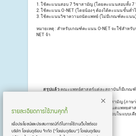
1. ใช้คะแนนสอบ 7 วิชาสามัญ (โดยคะแนนสอบทั้ง 7 ว
2. ใช้คะแนน O-NET (โดยน้องๆ ต้องได้คะแนนขั้นต่ำไ
3. ใช้คะแนนวิชาความถนัดแพทย์ (ไม่มีเกณฑ์คะแนน
หมายเหตุ : สำหรับเกณฑ์คะแนน O-NET จะใช้สำหรับน้อง
NET จ้า
สรุปแล้ว
คณะแพทย์ศาสตร์แต่ละสถาบันก็มีเกณฑ์ก
ได้แก่..
GAT PAT (GAT,PAT1,PAT2) และ 7 วิชาสามัญ (ภาษาไทย 
รายละเอียดการใช้งานคุกกี้
ไปถึงคณะสายการแพทย์ต่างๆ ไม่ว่าจะ ทันตแพทยศาส
สาธารณสุขศาสตร์ ก็จะใช้คะแนนการสอบในแบบเดียวกั
เพื่อประโยชน์และประสบการณ์ที่ดีในการใช้งานเว็บไซต์ของ
บริษัท โอเพ่นดูเรียน จํากัด
(“โอเพ่นดูเรียน”)
โอเพ่นดูเรียน