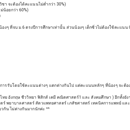
ิชา จะต้องได้คะแนนไม่ต่ำกว่า 30%)
ม่น้อยกว่า 60%)
)
ๆ ที่จบ ม.6 ตรงปีการศึกษาเท่านั้น ส่วนน้องๆ เด็กซิ่วไม่ต้องใช้คะแนน 
ารรับโดยใช้คะแนนต่างๆ แตกต่างกันไป แต่คะแนนหลักๆ ที่น้องๆ จะต้อง
อังกฤษ ชีววิทยา ฟิสิกส์ เคมี คณิตศาสตร์1 และ สังคมศึกษา ) อีกทั้งยั
ตร์ พยาบาลศาสตร์ สัตวแพทยศาสตร์ เภสัชศาสตร์ เทคนิคการแพทย์ และ
น ไม่ต่างกันมากนักค่ะ ^^