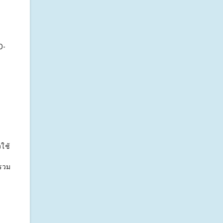
O-
ใช้
งรวม