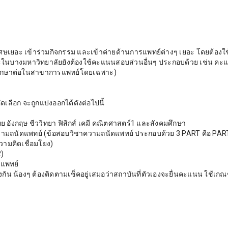
ศษเยอะ เข้าร่วมกิจกรรม และเข้าค่ายด้านการแพทย์ต่างๆ เยอะ โดยต้องใช
ะในบางมหาวิทยาลัยยังต้องใช้คะแนนสอบส่วนอื่นๆ ประกอบด้วย เช่น คะ
าศึกษาต่อในสาขาการแพทย์โดยเฉพาะ)
อก จะถูกแบ่งออกได้ดังต่อไปนี้
 อังกฤษ ชีววิทยา ฟิสิกส์ เคมี คณิตศาสตร์1 และสังคมศึกษา
วามถนัดแพทย์ (ข้อสอบวิชาความถนัดแพทย์ ประกอบด้วย 3 PART คือ PAR
ามคิดเชื่อมโยง)
)
ดแพทย์
น น้องๆ ต้องติดตามเช็คอยู่เสมอว่าสถาบันที่ตัวเองจะยื่นคะแนน ใช้เกณ