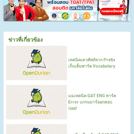
ข่าวที่เกี่ยวข้อง
เทคนิคเดาศัพท์จาก Prefix
เก็บเต็มพาร์ต Vocabulary
แฉเทคนิค GAT ENG พาร์ต
Error แกรมมาร์ออกสอบ
บ่อย!