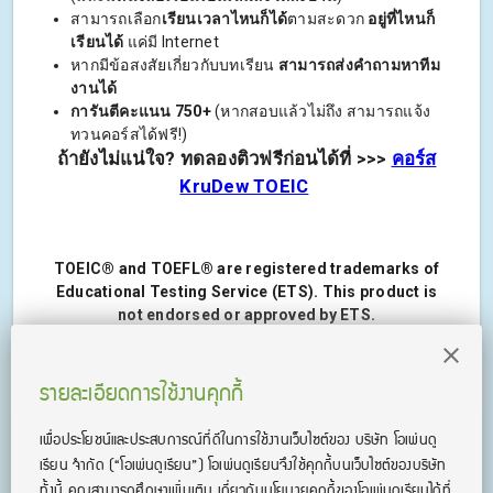
สามารถเลือก
เรียนเวลาไหนก็ได้
ตามสะดวก
อยู่ที่ไหนก็
เรียนได้
แค่มี Internet
หากมีข้อสงสัยเกี่ยวกับบทเรียน
สามารถส่งคำถามหาทีม
งานได้
การันตีคะแนน 750+
(หากสอบแล้วไม่ถึง สามารถแจ้ง
ทวนคอร์สได้ฟรี!)
ถ้ายังไม่แน่ใจ? ทดลองติวฟรีก่อนได้ที่ >>>
คอร์ส
KruDew TOEIC
TOEIC® and TOEFL® are registered trademarks of
Educational Testing Service (ETS). This product is
not endorsed or approved by ETS.
รายละเอียดการใช้งานคุกกี้
เพื่อประโยชน์และประสบการณ์ที่ดีในการใช้งานเว็บไซต์ของ บริษัท โอเพ่นดู
เรียน จํากัด
(“โอเพ่นดูเรียน”)
โอเพ่นดูเรียนจึงใช้คุกกี้บนเว็บไซต์ของบริษัท
ทั้งนี้ คุณสามารถศึกษาเพิ่มเติม เกี่ยวกับนโยบายคุกกี้ของโอเพ่นดูเรียนได้ที่