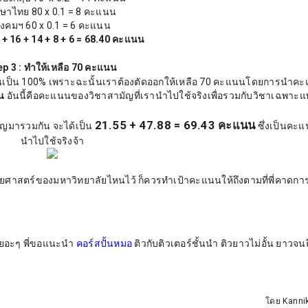
ษาไทย 80 x 0.1 = 8 คะแนน
ังคมฯ 60 x 0.1 = 6 คะแนน
 + 16 + 14 + 8 + 6 = 68.40 คะแนน
ep 3 : ทำให้เหลือ 70 คะแนน
ามันเป็น 100% เพราะฉะนั้นเราต้องตัดออกให้เหลือ 70 คะแนนโดยการนำค
น
อันนี้คือคะแนนของวิชาสามัญที่เรานำไปใช้จริงเพื่อรวมกับวิชาเฉพาะแ
21.55 + 47.88 = 69.43 คะแนน
ัญมารวมกัน
จะได้เป็น
ซึ่งเป็นคะแน
นำไปใช้จริงจ้า
ศาสตร์ของมหาวิทยาลัยไหนไว้ ก็ควรทำเป้าคะแนนให้ถึงตามที่พี่คาดการ
้เยอะๆ พี่ขอแนะนำ
คอร์สปั้นหมอ
ติวกับติวเตอร์ชั้นนำ ติวยาวไม่อั้น ยาวจนถ
โดย Kanni