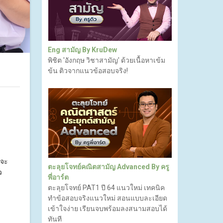
Eng สามัญ By KruDew
พิชิต 'อังกฤษ วิชาสามัญ' ด้วยเนื้อหาเข้ม
ข้น ติวจากแนวข้อสอบจริง!
งจะ
ตะลุยโจทย์คณิตสามัญ Advanced By ครู
ว
พี่อาร์ต
ตะลุยโจทย์ PAT1 ปี 64 แนวใหม่ เทคนิค
ทำข้อสอบจริงแนวใหม่ สอนแบบละเอียด
เข้าใจง่าย เรียนจบพร้อมลงสนามสอบได้
ทันที