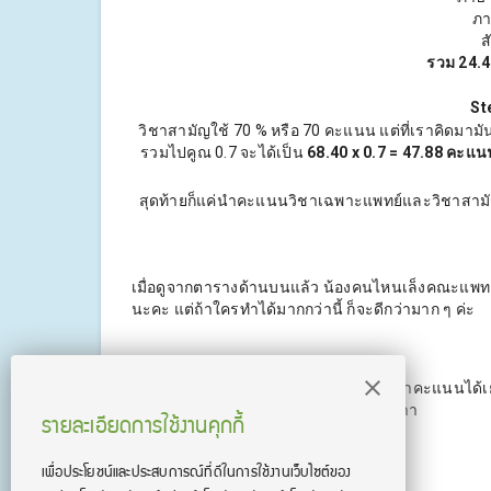
ภา
ส
รวม 24.4
St
วิชาสามัญใช้ 70 % หรือ 70 คะแนน แต่ที่เราคิดม
รวมไปคูณ 0.7 จะได้เป็น
68.40 x 0.7 =
47.88 คะแน
สุดท้ายก็แค่นำคะแนนวิชาเฉพาะแพทย์และวิชาสาม
เมื่อดูจากตารางด้านบนแล้ว น้องคนไหนเล็งคณะแพทย
นะคะ แต่ถ้าใครทำได้มากกว่านี้ ก็จะดีกว่ามาก ๆ ค่ะ
พี่มีอีกหนึ่งทางช่วยค่ะ สำหรับคนที่อยากทำคะแนนได
สอบ อย่าลืมไปทดลองเรียนฟรีกันน้าาาาาา
รายละเอียดการใช้งานคุกกี้
เพื่อประโยชน์และประสบการณ์ที่ดีในการใช้งานเว็บไซต์ของ