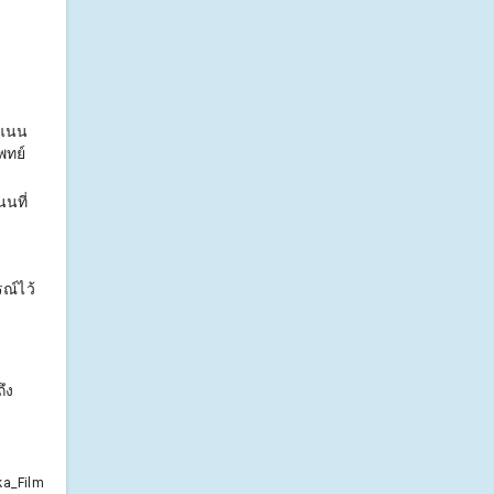
ะแนน
พทย์
นที่
ณ์ไว้
ึง
ka_Film