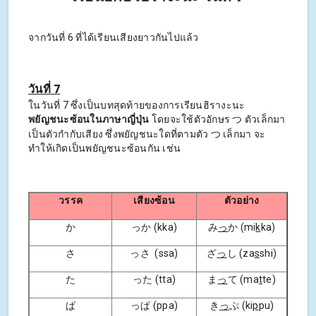
จากวันที่ 6 ที่ได้เรียนเสียงยาวกันไปแล้ว
วันที่ 7
ในวันที่ 7 ซึ่งเป็นบทสุดท้ายของการเรียนฮิรางะนะ
พยัญชนะซ้อนในภาษาญี่ปุ่น
โดยจะใช้ตัวอักษร つ ตัวเล็กมา
เป็นตัวกำกับเสียง ซึ่งพยัญชนะใดที่ตามตัว つ เล็กมา จะ
ทำให้เกิดเป็นพยัญชนะซ้อนกัน เช่น
วรรค
เสียงซ้อน
ตัวอย่าง
か
っか (kka)
み
っ
か (mi
k
ka)
さ
っさ (ssa)
ざ
っ
し (za
s
shi)
た
った (tta)
ま
っ
て (ma
t
te)
ぱ
っぱ (ppa)
き
っ
ぷ (ki
p
pu)